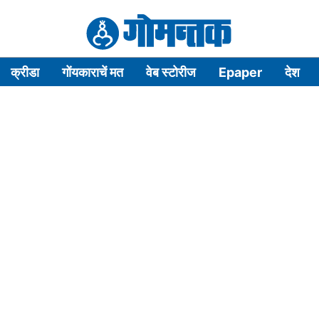
क्रीडा
गोंयकाराचें मत
वेब स्टोरीज
Epaper
देश