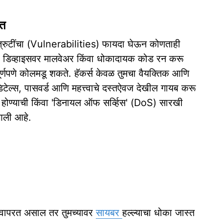
ात
 त्रुटींचा (Vulnerabilities) फायदा घेऊन कोणताही
च्या डिव्हाइसवर मालवेअर किंवा धोकादायक कोड रन करू
ा पूर्णपणे कोलमडू शकते. हॅकर्स केवळ तुमचा वैयक्तिक आणि
िटेल्स, पासवर्ड आणि महत्त्वाचे दस्तऐवज देखील गायब करू
श होण्याची किंवा 'डिनायल ऑफ सर्व्हिस' (DoS) सारखी
 आली आहे.
र्जन वापरत असाल तर तुमच्यावर
सायबर
हल्ल्याचा धोका जास्त