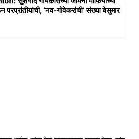
: सुशेगाद गोंयकारांच्या जमिनी माफियांच्या
 परप्रांतीयांची, ‘नव-गोवेकरांची’ संख्या बेसुमार