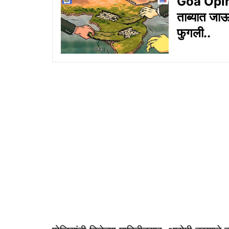
Goa Opinion
ताब्यात जाऊन
फुगली..