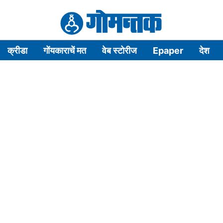
क्रीडा
गोंयकाराचें मत
वेब स्टोरीज
Epaper
देश