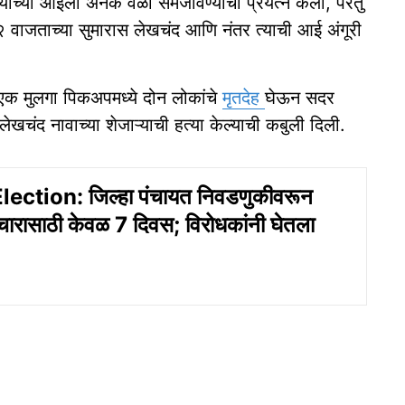
त्याच्या आईला अनेक वेळा समजावण्याचा प्रयत्न केला, परंतु
्री २ वाजताच्या सुमारास लेखचंद आणि नंतर त्याची आई अंगूरी
 एक मुलगा पिकअपमध्ये दोन लोकांचे
मृतदेह
घेऊन सदर
खचंद नावाच्या शेजाऱ्याची हत्या केल्याची कबुली दिली.
ction: जिल्‍हा पंचायत निवडणुकीवरून
चारासाठी केवळ 7 दिवस; विरोधकांनी घेतला