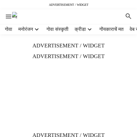
ADVERTISEMENT / WIDGET
H
गोवा
मनोरंजन
गोवा संस्कृती
क्रीडा
गोंयकाराचें मत
वेब 
e
a
ADVERTISEMENT / WIDGET
d
e
ADVERTISEMENT / WIDGET
r
m
e
n
u
i
t
e
m
s
ADVERTISEMENT / WIDGET