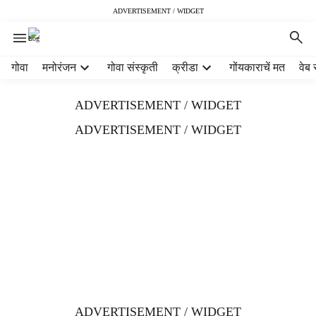
ADVERTISEMENT / WIDGET
H
गोवा
मनोरंजन
गोवा संस्कृती
क्रीडा
गोंयकाराचें मत
वेब 
e
a
ADVERTISEMENT / WIDGET
d
e
ADVERTISEMENT / WIDGET
r
m
e
n
u
i
t
e
m
s
ADVERTISEMENT / WIDGET