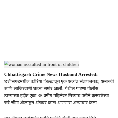
o
c
i
a
l
s
Chhattisgarh Woman Assault
-
Dainik Gomantak
h
Chhattisgarh Crime News Husband Arrested:
a
छत्तीसगडमधील कोरिया जिल्ह्यातून एक अत्यंत संतापजनक, अमानवी
r
आणि लाजिरवाणी घटना समोर आली. येथील पाटणा पोलीस
ठाण्याच्या हद्दीत एका 35 वर्षीय महिलेवर तिच्याच पतीने क्रूरतेच्या
e
सर्व सीमा ओलांडून अंगावर काटा आणणारा अत्याचार केला.