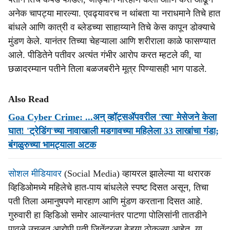
अनेक चापट्या मारल्या. एवढ्यावरच न थांबता या नराधमाने तिचे हात
बांधले आणि कात्री व ब्लेडच्या साहाय्याने तिचे केस कापून डोक्याचे
मुंडण केले. यानंतर तिच्या चेहऱ्याला आणि शरीराला काळे फासण्यात
आले. पीडितेने पतीवर अत्यंत गंभीर आरोप करत म्हटले की, या
छळादरम्यान पतीने तिला बळजबरीने मूत्र पिण्यासही भाग पाडले.
Also Read
Goa Cyber Crime: ...अन् व्हॉट्सॲपवरील 'त्या' मेसेजने केला
घात! 'ट्रेडिंग'च्या नावाखाली मडगावच्या महिलेला 33 लाखांचा गंडा;
बंगळुरुच्या भामट्याला अटक
सोशल मीडियावर
(Social Media) व्हायरल झालेल्या या थरारक
व्हिडिओमध्ये महिलेचे हात-पाय बांधलेले स्पष्ट दिसत असून, तिचा
पती तिला अमानुषपणे मारहाण आणि मुंडण करताना दिसत आहे.
गुरुवारी हा व्हिडिओ समोर आल्यानंतर पाटणा पोलिसांनी तातडीने
पावले उचलत आरोपी पती जितेंद्रला बेड्या ठोकल्या आहेत. या