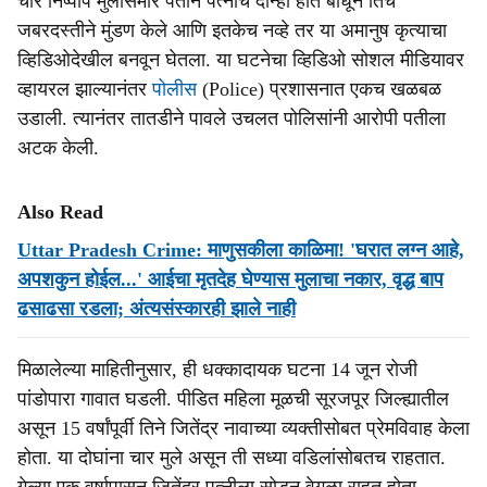
चार निष्पाप मुलांसमोर पतीने पत्नीचे दोन्ही हात बांधून तिचे
जबरदस्तीने मुंडण केले आणि इतकेच नव्हे तर या अमानुष कृत्याचा
व्हिडिओदेखील बनवून घेतला. या घटनेचा व्हिडिओ सोशल मीडियावर
व्हायरल झाल्यानंतर
पोलीस
(Police) प्रशासनात एकच खळबळ
उडाली. त्यानंतर तातडीने पावले उचलत पोलिसांनी आरोपी पतीला
अटक केली.
Also Read
Uttar Pradesh Crime: माणुसकीला काळिमा! 'घरात लग्न आहे,
अपशकुन होईल...' आईचा मृतदेह घेण्यास मुलाचा नकार, वृद्ध बाप
ढसाढसा रडला; अंत्यसंस्कारही झाले नाही
मिळालेल्या माहितीनुसार, ही धक्कादायक घटना 14 जून रोजी
पांडोपारा गावात घडली. पीडित महिला मूळची सूरजपूर जिल्ह्यातील
असून 15 वर्षांपूर्वी तिने जितेंद्र नावाच्या व्यक्तीसोबत प्रेमविवाह केला
होता. या दोघांना चार मुले असून ती सध्या वडिलांसोबतच राहतात.