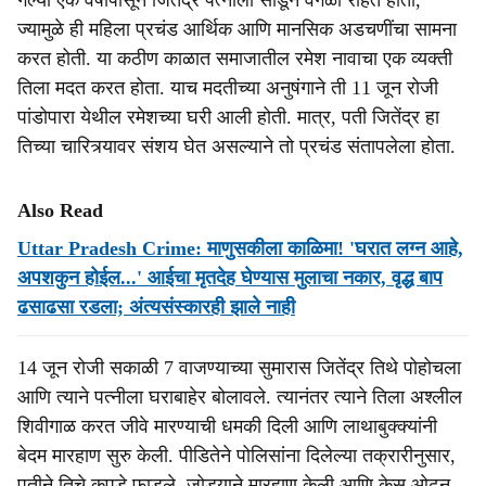
गेल्या एक वर्षापासून जितेंद्र पत्नीला सोडून वेगळा राहत होता,
ज्यामुळे ही महिला प्रचंड आर्थिक आणि मानसिक अडचणींचा सामना
करत होती. या कठीण काळात समाजातील रमेश नावाचा एक व्यक्ती
तिला मदत करत होता. याच मदतीच्या अनुषंगाने ती 11 जून रोजी
पांडोपारा येथील रमेशच्या घरी आली होती. मात्र, पती जितेंद्र हा
तिच्या चारित्र्यावर संशय घेत असल्याने तो प्रचंड संतापलेला होता.
Also Read
Uttar Pradesh Crime: माणुसकीला काळिमा! 'घरात लग्न आहे,
अपशकुन होईल...' आईचा मृतदेह घेण्यास मुलाचा नकार, वृद्ध बाप
ढसाढसा रडला; अंत्यसंस्कारही झाले नाही
14 जून रोजी सकाळी 7 वाजण्याच्या सुमारास जितेंद्र तिथे पोहोचला
आणि त्याने पत्नीला घराबाहेर बोलावले. त्यानंतर त्याने तिला अश्लील
शिवीगाळ करत जीवे मारण्याची धमकी दिली आणि लाथाबुक्क्यांनी
बेदम मारहाण सुरु केली. पीडितेने पोलिसांना दिलेल्या तक्रारीनुसार,
पतीने तिचे कपडे फाडले, जोड्याने मारहाण केली आणि केस ओढून