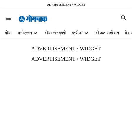
ADVERTISEMENT / WIDGET
H
गोवा
मनोरंजन
गोवा संस्कृती
क्रीडा
गोंयकाराचें मत
वेब 
e
a
ADVERTISEMENT / WIDGET
d
e
ADVERTISEMENT / WIDGET
r
m
e
n
u
i
t
e
m
s