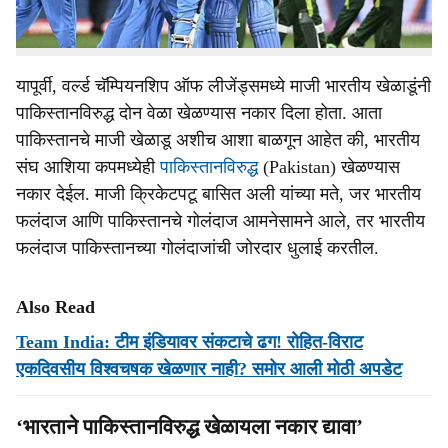
असतानाच, भारत पाकिस्तानविरुद्धचा सामना खेळण्यास नकार देणार
नाही ना, या चर्चांना उधाण आले आहे.
यापूर्वी, वर्ल्ड चॅम्पियनशिप ऑफ लीजेंड्समध्ये माजी भारतीय खेळाडूंनी
पाकिस्तानविरुद्ध दोन वेळा खेळण्यास नकार दिला होता. आता
पाकिस्तानचे माजी खेळाडू अशीच आशा बाळगून आहेत की, भारतीय
संघ आशिया कपमध्येही
पाकिस्तानविरुद्ध
(Pakistan) खेळण्यास
नकार देईल. माजी क्रिकेटपटू बासित अली यांच्या मते, जर भारतीय
फलंदाज आणि पाकिस्तानचे गोलंदाज आमनेसामने आले, तर भारतीय
फलंदाज पाकिस्तानच्या गोलंदाजांची जोरदार धुलाई करतील.
Also Read
Team India: टीम इंडियावर संकटाचे ढग! रोहित-विराट
एकदिवसीय विश्वचषक खेळणार नाही? समोर आली मोठी अपडेट
‘भारताने पाकिस्तानविरुद्ध खेळायला नकार द्यावा’