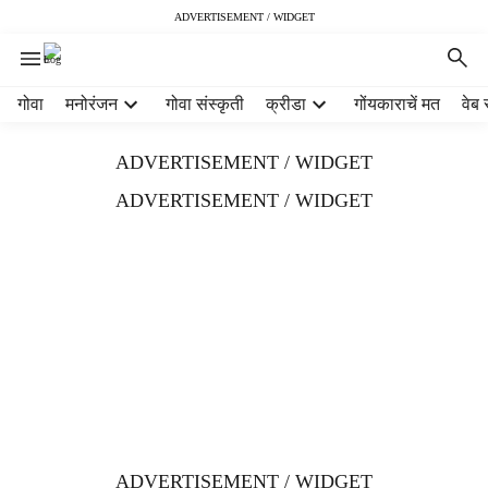
ADVERTISEMENT / WIDGET
H
गोवा
मनोरंजन
गोवा संस्कृती
क्रीडा
गोंयकाराचें मत
वेब 
e
a
ADVERTISEMENT / WIDGET
d
e
ADVERTISEMENT / WIDGET
r
m
e
n
u
i
t
e
m
s
ADVERTISEMENT / WIDGET