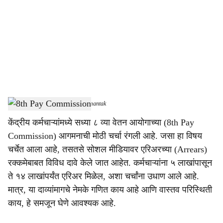
c
i
a
l
s
8th Pay Commission
-
Dainik Gomantak
h
केंद्रीय कर्मचाऱ्यांमध्ये सध्या ८ व्या वेतन आयोगाच्या (8th Pay
a
Commission) आगमनाची मोठी चर्चा रंगली आहे. जसा हा विषय
r
चर्चेत आला आहे, तसतसे सोशल मीडियावर एरिअरच्या (Arrears)
रक्कमेबाबत विविध दावे केले जात आहेत. कर्मचाऱ्यांना ५ लाखांपासून
e
ते १४ लाखांपर्यंत एरिअर मिळेल, अशा चर्चांना उधाण आले आहे.
मात्र, या दाव्यांमागचे नेमके गणित काय आहे आणि वास्तव परिस्थिती
काय, हे समजून घेणे आवश्यक आहे.