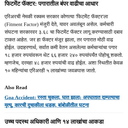
फिटमेंट फॅक्टर: पगारातील बंपर वाढीचा आधार
एरिअरची नेमकी रक्कम सरकार कोणत्या 'फिटमेंट फॅक्टर'ला
(Fitment Factor) मंजुरी देते, यावर अवलंबून असेल. कर्मचारी
संघटना सरकारवर ३.६८ चा फिटमेंट फॅक्टर लागू करण्यासाठी दबाव
टाकत आहेत. जर हा फॅक्टर मंजूर झाला, तर पगारात मोठी वाढ
होईल. उदाहरणार्थ, सर्वात कमी वेतन असलेल्या कर्मचाऱ्यांचा पगार
१८ हजार रुपयांवरून थेट ६६ हजार २४० रुपयांपर्यंत पोहोचू शकतो.
म्हणजेच, दरमहा ४८ हजार रुपयांची वाढ होईल. अशा स्थितीत केवळ
१० महिन्यांचा एरिअरही ५ लाखांच्या जवळपास जातो.
Also Read
Goa Accident: रस्‍ता चुकला, घात झाला; अपघातात दाम्‍पत्‍याचा
मृत्‍यू, कारची दुचाकीला धडक, बांबोळीतील घटना
उच्च पदस्थ अधिकारी आणि १४ लाखांचा आकडा