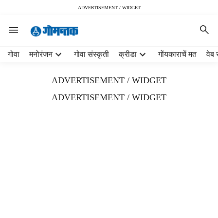
ADVERTISEMENT / WIDGET
H
गोवा
मनोरंजन
गोवा संस्कृती
क्रीडा
गोंयकाराचें मत
वेब 
e
a
ADVERTISEMENT / WIDGET
d
e
ADVERTISEMENT / WIDGET
r
m
e
n
u
i
t
e
m
s