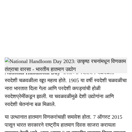
c
i
a
l
s
National Handloom Day
-
Dainik Gomantak
h
National Handloom Day
भारताच्या स्वातंत्र्य चळवळीत
a
स्वदेशी चळवळीला खूप महत्व होते. 1905 या वर्षी स्वदेशी चळवळीचा
r
नारा भारतात दिला गेला आणि परदेशी कपड्यांची होळी
स्वदेशप्रेमींकडून झाली. या चवळवळीमुळे देशी उद्योगांना आणि
e
स्वदेशी चेतनांना बळ मिळाले.
या उत्थानात हातमाग विणकरांचाही समावेश होता. 7 ऑगस्ट 2015
पासून भारत सरकारने राष्ट्रीय हातमाग दिवस साजरा करायला