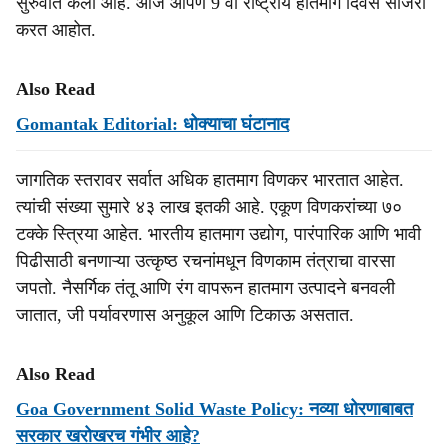
सुरुवात केली आहे. आज आपण 9 वा राष्ट्रीय हातमाग दिवस साजरा
करत आहोत.
Also Read
Gomantak Editorial: धोक्‍याचा घंटानाद
जागतिक स्तरावर सर्वात अधिक हातमाग विणकर भारतात आहेत.
त्यांची संख्या सुमारे ४३ लाख इतकी आहे. एकूण विणकरांच्या ७०
टक्के स्त्रिया आहेत. भारतीय हातमाग उद्योग, पारंपारिक आणि भावी
पिढीसाठी बनणाऱ्या उत्कृष्ठ रचनांमधून विणकाम तंत्राचा वारसा
जपतो. नैसर्गिक तंतू आणि रंग वापरून हातमाग उत्पादने बनवली
जातात, जी पर्यावरणास अनुकूल आणि टिकाऊ असतात.
Also Read
Goa Government Solid Waste Policy: नव्या धोरणाबाबत
सरकार खरोखरच गंभीर आहे?