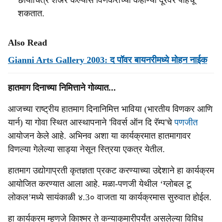
छायाचित्रे शेअर केल्यास विणकरांच्या कहाण्या दूरवर पोहचू
शकतात.
Also Read
Gianni Arts Gallery 2003: द पॉवर बायनरीमध्ये मोहन नाईक
हातमाग दिनाच्या निमित्ताने गोव्यात...
आजच्या राष्ट्रीय हातमाग दिनानिमित्त भाविया (भारतीय विणकर आणि
यार्न) या गोवा स्थित आस्थापनाने 'विवर्स ऑन दि रॅम्प'चे
पणजीत
आयोजन केले आहे. अभिनव अशा या कार्यक्रमात हातमागावर
विणल्या गेलेल्या साड्या नेसून स्त्रिया एकत्र येतील.
हातमाग उद्योगाप्रती कृतज्ञता प्रकट करण्याच्या उद्देशाने हा कार्यक्रम
आयोजित करण्यात आला आहे. मळा-पणजी येथील ‘ग्लोबल टू
लोकल’मध्ये सायंकाळी ४.3० वाजता या कार्यक्रमास सुरुवात होईल.
हा कार्यक्रम म्हणजे कािश्‍मर ते कन्याकुमारीपर्यंत असलेल्या विविध