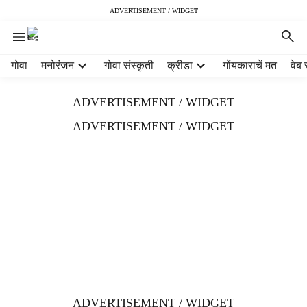
ADVERTISEMENT / WIDGET
H
गोवा
मनोरंजन
गोवा संस्कृती
क्रीडा
गोंयकाराचें मत
वेब 
e
a
ADVERTISEMENT / WIDGET
d
e
ADVERTISEMENT / WIDGET
r
m
e
n
u
i
t
e
m
s
ADVERTISEMENT / WIDGET