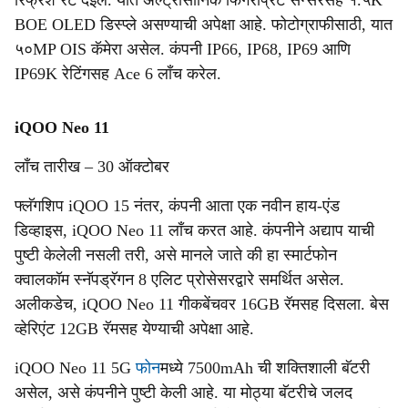
रिफ्रेश रेट देईल. यात अल्ट्रासोनिक फिंगरप्रिंट सेन्सरसह १.५K
BOE OLED डिस्प्ले असण्याची अपेक्षा आहे. फोटोग्राफीसाठी, यात
५०MP OIS कॅमेरा असेल. कंपनी IP66, IP68, IP69 आणि
IP69K रेटिंगसह Ace 6 लाँच करेल.
iQOO Neo 11
लाँच तारीख – 30 ऑक्टोबर
फ्लॅगशिप iQOO 15 नंतर, कंपनी आता एक नवीन हाय-एंड
डिव्हाइस, iQOO Neo 11 लाँच करत आहे. कंपनीने अद्याप याची
पुष्टी केलेली नसली तरी, असे मानले जाते की हा स्मार्टफोन
क्वालकॉम स्नॅपड्रॅगन 8 एलिट प्रोसेसरद्वारे समर्थित असेल.
अलीकडेच, iQOO Neo 11 गीकबेंचवर 16GB रॅमसह दिसला. बेस
व्हेरिएंट 12GB रॅमसह येण्याची अपेक्षा आहे.
iQOO Neo 11 5G
फोन
मध्ये 7500mAh ची शक्तिशाली बॅटरी
असेल, असे कंपनीने पुष्टी केली आहे. या मोठ्या बॅटरीचे जलद