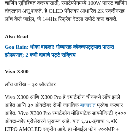
चार्जिंग सुनिश्चित करण्यासाठी, स्मार्टफोनमध्ये 100W फास्ट चार्जिंग
तंत्रज्ञान असू शकते. हे OLED पॅनेलवर आधारित 2K स्क्रीनसह
लाँच केले जाईल, जे 144Hz रिफ्रेश रेटला सपोर्ट करू शकते.
Also Read
Goa Rain: धोका वाढला! गोव्‍यासह कोकणपट्ट्यात पाऊस
झोडपणार; 2 कमी दाबाचे पट्टे सक्रिय
Vivo X300
लाँच तारीख – ३० ऑक्टोबर
Vivo X300 आणि X300 Pro हे स्मार्टफोन चीनमध्ये लाँच झाले
आहेत आणि ३० ऑक्टोबर रोजी जागतिक
बाजारात
प्रवेश करणार
आहेत. Vivo X300 Pro स्मार्टफोन मीडियाटेक डायमेन्सिटी ९५००
ऑक्टा-कोर प्रोसेसरने सुसज्ज आहे. यात ६.७८-इंचाचा १.५K
LTPO AMOLED स्क्रीन आहे. हा मोबाईल फोन २००MP +