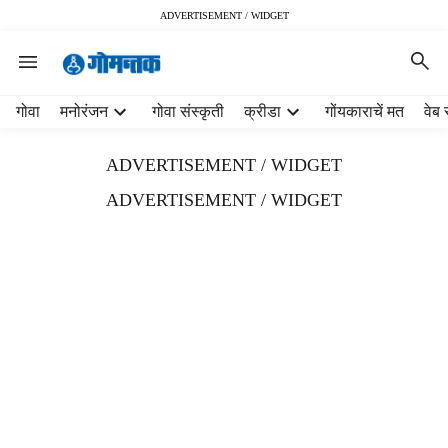
ADVERTISEMENT / WIDGET
H
गोवा
मनोरंजन
गोवा संस्कृती
क्रीडा
गोंयकाराचें मत
वेब 
e
a
ADVERTISEMENT / WIDGET
d
e
ADVERTISEMENT / WIDGET
r
m
e
n
u
i
t
e
m
s