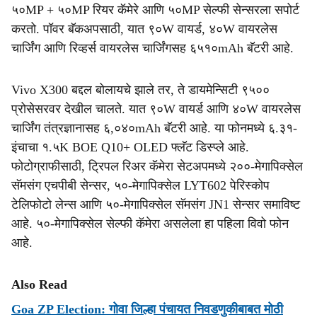
५०MP + ५०MP रियर कॅमेरे आणि ५०MP सेल्फी सेन्सरला सपोर्ट
करतो. पॉवर बॅकअपसाठी, यात ९०W वायर्ड, ४०W वायरलेस
चार्जिंग आणि रिव्हर्स वायरलेस चार्जिंगसह ६५१०mAh बॅटरी आहे.
Vivo X300 बद्दल बोलायचे झाले तर, ते डायमेन्सिटी ९५००
प्रोसेसरवर देखील चालते. यात ९०W वायर्ड आणि ४०W वायरलेस
चार्जिंग तंत्रज्ञानासह ६,०४०mAh बॅटरी आहे. या फोनमध्ये ६.३१-
इंचाचा १.५K BOE Q10+ OLED फ्लॅट डिस्प्ले आहे.
फोटोग्राफीसाठी, ट्रिपल रिअर कॅमेरा सेटअपमध्ये २००-मेगापिक्सेल
सॅमसंग एचपीबी सेन्सर, ५०-मेगापिक्सेल LYT602 पेरिस्कोप
टेलिफोटो लेन्स आणि ५०-मेगापिक्सेल सॅमसंग JN1 सेन्सर समाविष्ट
आहे. ५०-मेगापिक्सेल सेल्फी कॅमेरा असलेला हा पहिला विवो फोन
आहे.
Also Read
Goa ZP Election: गोवा जिल्हा पंचायत निवडणुकीबाबत मोठी