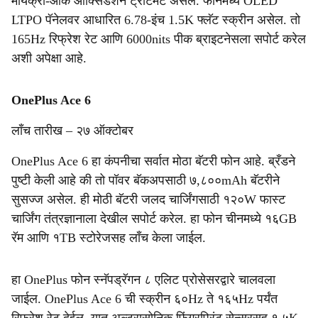
मायक्रो-आर्क ऑक्सिडेशन ट्रीटमेंट असेल. फोनमध्ये OLED
LTPO पॅनेलवर आधारित 6.78-इंच 1.5K फ्लॅट स्क्रीन असेल. तो
165Hz रिफ्रेश रेट आणि 6000nits पीक ब्राइटनेसला सपोर्ट करेल
अशी अपेक्षा आहे.
OnePlus Ace 6
लाँच तारीख – २७ ऑक्टोबर
OnePlus Ace 6 हा कंपनीचा सर्वात मोठा बॅटरी फोन आहे. ब्रँडने
पुष्टी केली आहे की तो पॉवर बॅकअपसाठी ७,८००mAh बॅटरीने
सुसज्ज असेल. ही मोठी बॅटरी जलद चार्जिंगसाठी १२०W फास्ट
चार्जिंग तंत्रज्ञानाला देखील सपोर्ट करेल. हा फोन चीनमध्ये १६GB
रॅम आणि १TB स्टोरेजसह लाँच केला जाईल.
हा OnePlus फोन स्नॅपड्रॅगन ८ एलिट प्रोसेसरद्वारे चालवला
जाईल. OnePlus Ace 6 ची स्क्रीन ६०Hz ते १६५Hz पर्यंत