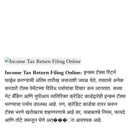
c
i
a
l
s
Income Tax
-
Dainik Gomantak
h
Income Tax Return Filing Online:
इन्कम टॅक्स रिटर्न
a
फाईल करण्याची अंतिम तारीख जसजशी जवळ येते, तसतसे अनेक
r
करदाते टॅक्स पेमेंटच्या विविध पर्यायांचा विचार करु लागतात. सध्या
नेट बँकिंग आणि युपीआय व्यतिरिक्त क्रेडिट कार्डद्वारेही इन्कम टॅक्स
e
भरण्याचा पर्याय उपलब्ध आहे. पण, क्रेडिट कार्डचा वापर करुन
टॅक्स भरणे खरोखरच शहाणपणाचे आहे का, याबाबतचे नियम, फायदे
आणि तोटे समजून घेणे अत्���ंत आवश्यक आहे.