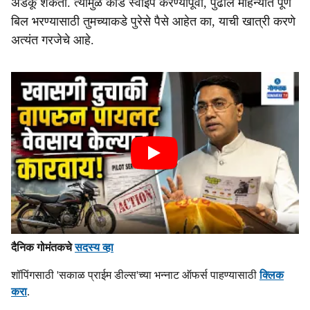
अडकू शकता. त्यामुळे कार्ड स्वाइप करण्यापूर्वी, पुढील महिन्यात पूर्ण
बिल भरण्यासाठी तुमच्याकडे पुरेसे पैसे आहेत का, याची खात्री करणे
अत्यंत गरजेचे आहे.
दैनिक गोमंतकचे
सदस्य व्हा
शॉपिंगसाठी 'सकाळ प्राईम डील्स'च्या भन्नाट ऑफर्स पाहण्यासाठी
क्लिक
करा
.