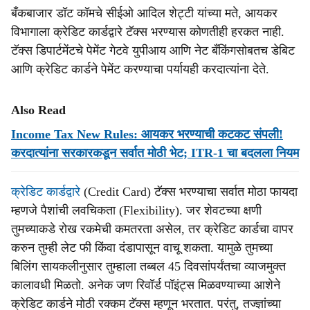
बँकबाजार डॉट कॉमचे सीईओ आदिल शेट्टी यांच्या मते, आयकर
विभागाला क्रेडिट कार्डद्वारे टॅक्स भरण्यास कोणतीही हरकत नाही.
टॅक्स डिपार्टमेंटचे पेमेंट गेटवे युपीआय आणि नेट बँकिंगसोबतच डेबिट
आणि क्रेडिट कार्डने पेमेंट करण्याचा पर्यायही करदात्यांना देते.
Also Read
Income Tax New Rules: आयकर भरण्याची कटकट संपली!
करदात्यांना सरकारकडून सर्वात मोठी भेट; ITR-1 चा बदलला नियम
क्रेडिट कार्डद्वारे
(Credit Card) टॅक्स भरण्याचा सर्वात मोठा फायदा
म्हणजे पैशांची लवचिकता (Flexibility). जर शेवटच्या क्षणी
तुमच्याकडे रोख रकमेची कमतरता असेल, तर क्रेडिट कार्डचा वापर
करुन तुम्ही लेट फी किंवा दंडापासून वाचू शकता. यामुळे तुमच्या
बिलिंग सायकलीनुसार तुम्हाला तब्बल 45 दिवसांपर्यंतचा व्याजमुक्त
कालावधी मिळतो. अनेक जण रिवॉर्ड पॉइंट्स मिळवण्याच्या आशेने
क्रेडिट कार्डने मोठी रक्कम टॅक्स म्हणून भरतात. परंतु, तज्ज्ञांच्या