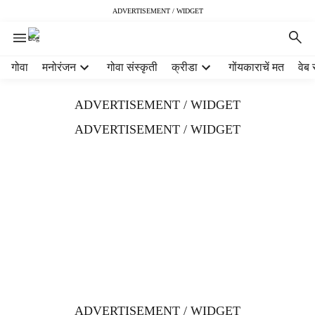
ADVERTISEMENT / WIDGET
H
गोवा
मनोरंजन
गोवा संस्कृती
क्रीडा
गोंयकाराचें मत
वेब 
e
a
ADVERTISEMENT / WIDGET
d
e
ADVERTISEMENT / WIDGET
r
m
e
n
u
i
t
e
m
s
ADVERTISEMENT / WIDGET