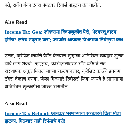
मते, सर्वच बँका टॅक्स पेमेंटवर रिवॉर्ड पॉइंट्स देत नाहीत.
Also Read
Income Tax Goa: लोकसभा निवडणुकीत पैसे, भेटवस्तू वाटप
होतेय? लगेच तक्रार करा; पणजीत आयकर विभागाचा नियंत्रण कक्ष
उलट, क्रेडिट कार्डने पेमेंट केल्यास तुम्हाला अतिरिक्त व्यवहार शुल्क
द्यावे लागू शकते. म्हणूनच, 'कार्डइनसाइडर डॉट कॉम'चे सह-
संस्थापक अंकुर मित्तल यांच्या सल्ल्यानुसार, क्रेडिट कार्डने इनकम
टॅक्स तेव्हाच भरावा, जेव्हा मिळणारे रिवॉर्ड्स किंवा फायदे हे लागणाऱ्या
अतिरिक्त शुल्कापेक्षा जास्त असतील.
Also Read
Income Tax Refund: आयकर भरणाऱ्यांना सरकारने दिला मोठा
झटका, मिळणार नाही रिफंडचे पैसे!