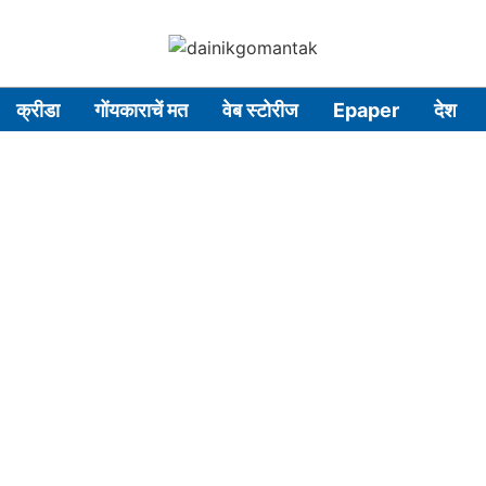
क्रीडा
गोंयकाराचें मत
वेब स्टोरीज
Epaper
देश