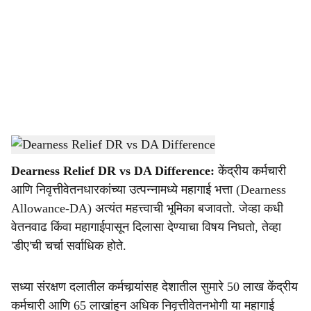
c
i
a
l
s
DA Hike
-
Dainik Gomantak
h
Dearness Relief DR vs DA Difference:
केंद्रीय कर्मचारी
a
आणि निवृत्तीवेतनधारकांच्या उत्पन्नामध्ये महागाई भत्ता (Dearness
r
Allowance-DA) अत्यंत महत्त्वाची भूमिका बजावतो. जेव्हा कधी
वेतनवाढ किंवा महागाईपासून दिलासा देण्याचा विषय निघतो, तेव्हा
e
'डीए'ची चर्चा सर्वाधिक होते.
सध्या संरक्षण दलातील कर्मचार्‍यांसह देशातील सुमारे 50 लाख केंद्रीय
कर्मचारी आणि 65 लाखांहून अधिक निवृत्तीवेतनभोगी या महागाई