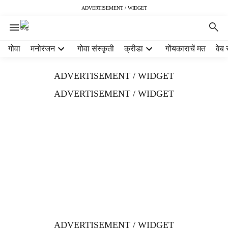
ADVERTISEMENT / WIDGET
H
गोवा
मनोरंजन
गोवा संस्कृती
क्रीडा
गोंयकाराचें मत
वेब 
e
a
ADVERTISEMENT / WIDGET
d
e
ADVERTISEMENT / WIDGET
r
m
e
n
u
i
t
e
m
s
ADVERTISEMENT / WIDGET