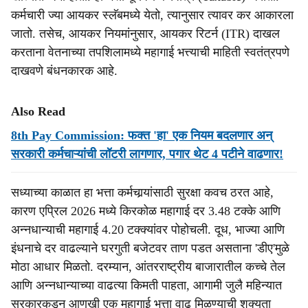
कर्मचारी ज्या आयकर स्लॅबमध्ये येतो, त्यानुसार त्यावर कर आकारला
जातो. तसेच, आयकर नियमांनुसार, आयकर रिटर्न (ITR) दाखल
करताना वेतनाच्या तपशिलामध्ये महागाई भत्त्याची माहिती स्वतंत्रपणे
दाखवणे बंधनकारक आहे.
Also Read
8th Pay Commission: फक्त 'हा' एक नियम बदलणार अन्
सरकारी कर्मचाऱ्यांची लॉटरी लागणार, पगार थेट 4 पटीने वाढणार!
सध्याच्या काळात हा भत्ता कर्मचार्‍यांसाठी सुरक्षा कवच ठरत आहे,
कारण एप्रिल 2026 मध्ये किरकोळ महागाई दर 3.48 टक्के आणि
अन्नधान्याची महागाई 4.20 टक्क्यांवर पोहोचली. दूध, भाज्या आणि
इंधनाचे दर वाढल्याने घरगुती बजेटवर ताण पडत असताना 'डीए'मुळे
मोठा आधार मिळतो. दरम्यान, आंतरराष्ट्रीय बाजारातील कच्चे तेल
आणि अन्नधान्याच्या वाढत्या किमती पाहता, आगामी जुलै महिन्यात
सरकारकडून आणखी एक महागाई भत्ता वाढ मिळण्याची शक्यता