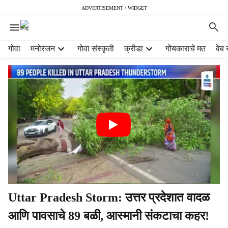
ADVERTISEMENT / WIDGET
H
गोवा
मनोरंजन
गोवा संस्कृती
क्रीडा
गोंयकाराचें मत
वेब 
e
a
d
e
r
m
e
n
u
i
t
e
m
Uttar Pradesh Storm: उत्तर प्रदेशात वादळ
s
आणि पावसाचे 89 बळी, आस्मानी संकटाचा कहर!