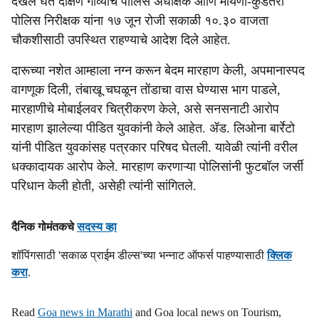
दखल घेत दक्षिण गोव्याचे पोलिस अधीक्षक आणि मायणा-कुडतरी
l
पोलिस निरीक्षक यांना १७ जून रोजी सकाळी १०.३० वाजता
चौकशीसाठी उपस्थित राहण्याचे आदेश दिले आहेत.
s
h
दारूच्‍या नशेत आम्हाला नग्न करून बेदम मारहाण केली, अपमानास्पद
वागणूक दिली, तंबाखू चघळून तोंडाचा वास घेण्यास भाग पाडले,
a
मारहाणीचे मोबाईलवर चित्रीकरण केले, असे सनसनाटी आरोप
r
मारहाण झालेल्‍या पीडित युवकांनी केले आहेत. ॲड. लिओना बार्रेटो
यांनी पीडित युवकांसह पत्रकार परिषद घेतली. यावेळी त्‍यांनी वरील
e
धक्कादायक आरोप केले. मारहाण करणाऱ्या पोलिसांनी फुटबॉल जर्सी
परिधान केली होती, असेही त्‍यांनी सांगितले.
दैनिक गोमंतकचे
सदस्य व्हा
शॉपिंगसाठी 'सकाळ प्राईम डील्स'च्या भन्नाट ऑफर्स पाहण्यासाठी
क्लिक
करा
.
Read
Goa news in Marathi
and Goa local news on Tourism,