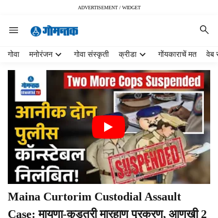
ADVERTISEMENT / WIDGET
H
गोवा
मनोरंजन
गोवा संस्कृती
क्रीडा
गोंयकाराचें मत
वेब 
e
a
d
e
r
m
e
n
u
i
t
e
m
Maina Curtorim Custodial Assault
s
Case: मायणा-कुडतरी मारहाण प्रकरण, आणखी 2