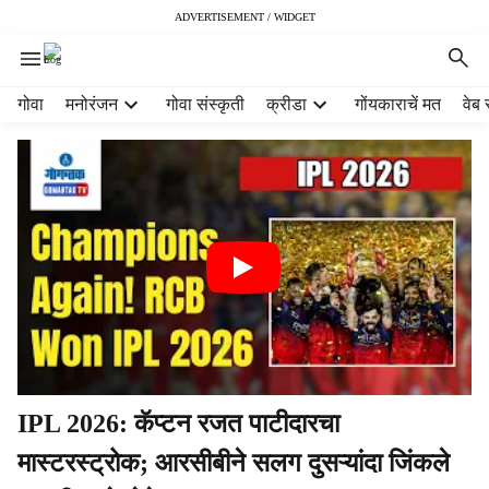
ADVERTISEMENT / WIDGET
H
गोवा
मनोरंजन
गोवा संस्कृती
क्रीडा
गोंयकाराचें मत
वेब 
e
a
d
e
r
m
e
n
u
i
t
e
m
IPL 2026: कॅप्टन रजत पाटीदारचा
s
मास्टरस्ट्रोक; आरसीबीने सलग दुसऱ्यांदा जिंकले