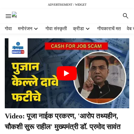
ADVERTISEMENT / WIDGET
H
गोवा
मनोरंजन
गोवा संस्कृती
क्रीडा
गोंयकाराचें मत
वेब 
e
a
d
e
r
m
e
n
u
i
t
e
m
Video: पूजा नाईक प्रकरण, 'आरोप तथ्यहीन,
s
चौकशी सुरू राहील' मुख्यमंत्री डॉ. प्रमोद सावंत