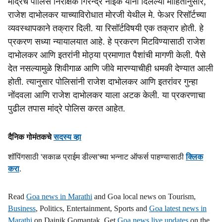
मांद्रेचे पोलिस निरीक्षक गिरेन्द्र नाईक यांनी दिलेल्या माहितीनुसार,
राजेश दाभोलकर याच्याविरोधात मोरजी येथील मे. फेअर रिसॉर्टच्या
s
व्यवस्थापकाने तक्रार दिली. या रिसॉर्टविषयी एक तक्रार होती. हे
h
प्रकरण सध्या न्यायालयात आहे. हे प्रकरण मिटविण्यासाठी राजेश
a
दाभोलकर आणि इतरांनी मोठ्या प्रमाणात पैशांची मागणी केली. पैसे
देत नसल्यामुळे शिवीगाळ आणि जीवे मारण्याचीही धमकी देण्यात आली
r
होती. त्यानुसार पोलिसांनी राजेश दाभोलकर आणि इतरांवर गुन्हा
e
नोंदवला आणि राजेश दाभोलकर याला अटक केली. या प्रकरणाचा
पुढील तपास मांद्रे पोलिस करत आहेत.
दैनिक गोमंतकचे
सदस्य व्हा
शॉपिंगसाठी 'सकाळ प्राईम डील्स'च्या भन्नाट ऑफर्स पाहण्यासाठी
क्लिक
करा
.
Read
Goa news in Marathi
and Goa local news on Tourism,
Business
, Politics, Entertainment, Sports and
Goa latest news in
Marathi
on Dainik Gomantak. Get
Goa news live updates
on the