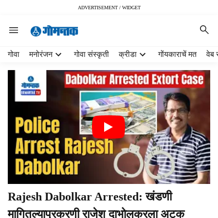
ADVERTISEMENT / WIDGET
H
गोवा
मनोरंजन
गोवा संस्कृती
क्रीडा
गोंयकाराचें मत
वेब 
e
a
d
e
r
m
e
n
u
i
t
e
m
Rajesh Dabolkar Arrested: खंडणी
s
मागितल्याप्रकरणी राजेश दाभोलकरला अटक