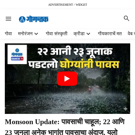
ADVERTISEMENT / WIDGET
H
गोवा
मनोरंजन
गोवा संस्कृती
क्रीडा
गोंयकाराचें मत
वेब 
e
a
d
e
r
m
e
n
u
i
t
e
m
Monsoon Update: पावसाची चाहूल; 22 आणि
s
23 जूनला अनेक भागांत पावसाचा अंदाज, यलो