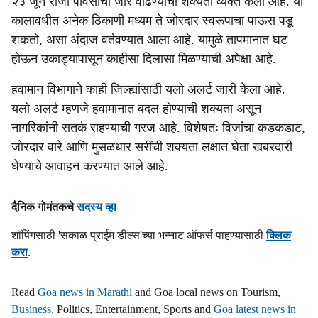
२३ जून रोजी पावसाचा जोर वाढण्याची शक्यता व्यक्त केली आहे. या
कालावधीत अनेक ठिकाणी मध्यम ते जोरदार स्वरूपाचा पाऊस पडू
s
शकतो, असा अंदाज वर्तवण्यात आला आहे. यामुळे तापमानात घट
h
होऊन उकाड्यापासून काहीसा दिलासा मिळण्याची अपेक्षा आहे.
a
हवामान विभागाने काही जिल्ह्यांसाठी यलो अलर्ट जारी केला आहे.
r
यलो अलर्ट म्हणजे हवामानात बदल होण्याची शक्यता असून
नागरिकांनी सतर्क राहण्याची गरज आहे. विशेषतः विजांचा कडकडाट,
e
जोरदार वारे आणि मुसळधार सरींची शक्यता लक्षात घेता खबरदारी
घेण्याचे आवाहन करण्यात आले आहे.
दैनिक गोमंतकचे
सदस्य व्हा
शॉपिंगसाठी 'सकाळ प्राईम डील्स'च्या भन्नाट ऑफर्स पाहण्यासाठी
क्लिक
करा
.
Read
Goa news in Marathi
and Goa local news on Tourism,
Business
, Politics, Entertainment, Sports and
Goa latest news in