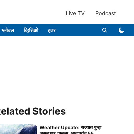
Live TV
Podcast
ग्लोबल
व्हिडिओ
इतर
elated Stories
Weather Update: राज्‍यात पुन्‍हा
'मुसळधार' पाऊस, आतापर्यंत 55