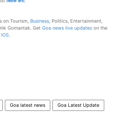
साठी
क्लिक करा
.
s on Tourism,
Business
, Politics, Entertainment,
nik Gomantak. Get
Goa news live updates
on the
d
IOS
.
Goa latest news
Goa Latest Update