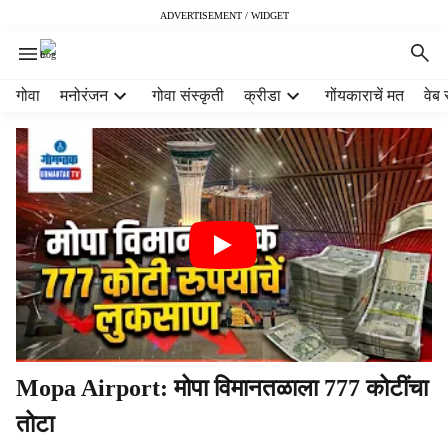
ADVERTISEMENT / WIDGET
H
गोवा
मनोरंजन
गोवा संस्कृती
क्रीडा
गोंयकाराचें मत
वेब 
e
a
d
e
r
m
e
n
u
i
t
e
m
Mopa Airport: मोपा विमानतळाला 777 कोटींचा
s
तोटा