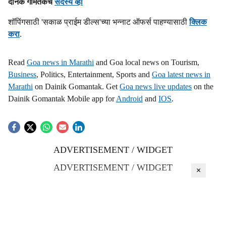
दैनिक गोमंतकचे
सदस्य व्हा
s
शॉपिंगसाठी 'सकाळ प्राईम डील्स'च्या भन्नाट ऑफर्स पाहण्यासाठी
क्लिक
h
करा
.
a
Read
Goa news in Marathi
and Goa local news on Tourism,
r
Business
, Politics, Entertainment, Sports and
Goa latest news in
Marathi
on Dainik Gomantak. Get
Goa news live updates
on the
e
Dainik Gomantak Mobile app for
Android
and
IOS
.
ADVERTISEMENT / WIDGET
ADVERTISEMENT / WIDGET
×