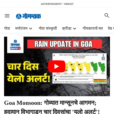
ADVERTISEMENT / WIDGET
H
गोवा
मनोरंजन
गोवा संस्कृती
क्रीडा
गोंयकाराचें मत
वेब 
e
a
d
e
r
m
e
n
u
i
t
e
m
Goa Monsoon: गोव्यात मान्सूनचे आगमन;
s
हवामान विभागाडून चार दिवसांचा 'यलो अलर्ट'!