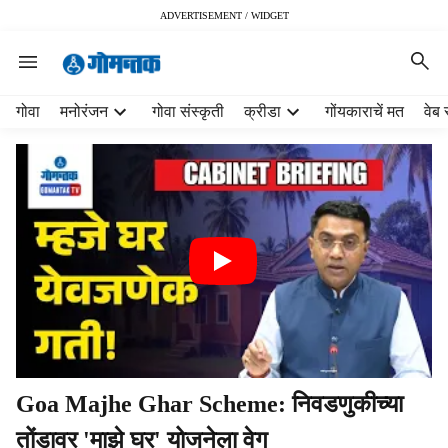
ADVERTISEMENT / WIDGET
H
गोवा
मनोरंजन
गोवा संस्कृती
क्रीडा
गोंयकाराचें मत
वेब 
e
a
d
e
r
m
e
n
u
i
t
e
m
Goa Majhe Ghar Scheme: निवडणुकीच्या
s
तोंडावर 'माझे घर' योजनेला वेग