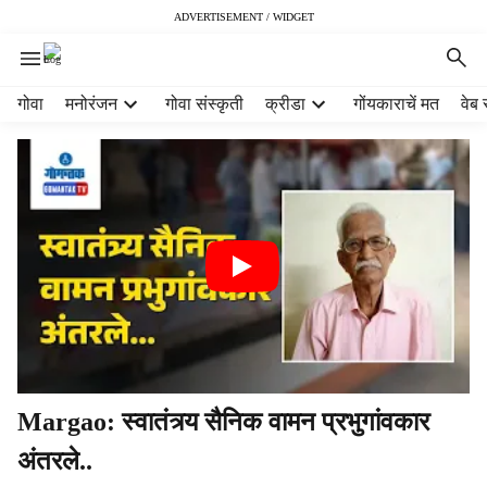
ADVERTISEMENT / WIDGET
H
गोवा
मनोरंजन
गोवा संस्कृती
क्रीडा
गोंयकाराचें मत
वेब 
e
a
d
e
r
m
e
n
u
i
t
e
m
Margao: स्वातंत्र्य सैनिक वामन प्रभुगांवकार
s
अंतरले..