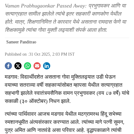
Vaman Prabhugaonkar Passed Away: प्रभुगावकर आणि या
सत्याग्रहात सामील झालेले त्यांचे इतर सहकारी काणकोण येथील
होते. मात्र, शिक्षणानिमित्त ते कारवार येथे असताना रामदास फेणे या
शिक्षकामुळे त्यांचा गोवा मुक्ती लढ्याशी संपर्क आला होता.
Sameer Panditrao
Published on :
31 Oct 2025, 2:03 PM
IST
S
मडगाव: विद्यार्थीदशेत असताना गोवा मुक्तिलढ्यात उडी घेऊन
o
वयाच्या सतराव्या वर्षी सहकाऱ्यांसोबत म्हापसा येथील सत्याग्रहात
c
सहभागी झालेले स्वातंत्र्यसैनिक वामन प्रभुगावकर (वय ८७ वर्षे) यांचे
सकाळी (३० ऑक्टोबर) निधन झाले.
i
त्यांच्या पार्थिवावर आजच मडगाव येथील मठग्रामस्थ हिंदू सभेच्या
a
स्मशानभूमीत अंत्यसंस्कार करण्यात आले. त्यांच्या मागे पत्नी सुमन,
l
पुत्र अमित आणि नातवंडे असा परिवार आहे. वृद्धापकाळाने त्यांची