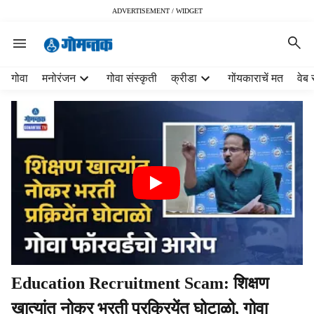
ADVERTISEMENT / WIDGET
H
गोवा
मनोरंजन
गोवा संस्कृती
क्रीडा
गोंयकाराचें मत
वेब 
e
a
d
e
r
m
e
n
u
i
t
e
m
Education Recruitment Scam: शिक्षण
s
खात्यांत नोकर भरती प्रक्रियेंत घोटाळो, गोवा