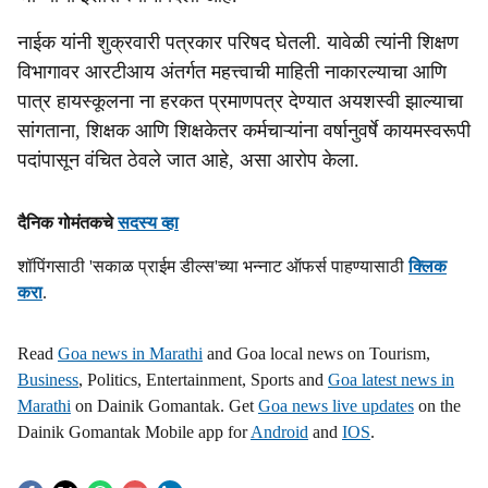
l
नाईक यांनी शुक्रवारी पत्रकार परिषद घेतली. यावेळी त्यांनी शिक्षण
विभागावर आरटीआय अंतर्गत महत्त्वाची माहिती नाकारल्याचा आणि
s
पात्र हायस्कूलना ना हरकत प्रमाणपत्र देण्यात अयशस्वी झाल्याचा
h
सांगताना, शिक्षक आणि शिक्षकेतर कर्मचाऱ्यांना वर्षानुवर्षे कायमस्वरूपी
a
पदांपासून वंचित ठेवले जात आहे, असा आरोप केला.
r
दैनिक गोमंतकचे
सदस्य व्हा
e
शॉपिंगसाठी 'सकाळ प्राईम डील्स'च्या भन्नाट ऑफर्स पाहण्यासाठी
क्लिक
करा
.
Read
Goa news in Marathi
and Goa local news on Tourism,
Business
, Politics, Entertainment, Sports and
Goa latest news in
Marathi
on Dainik Gomantak. Get
Goa news live updates
on the
Dainik Gomantak Mobile app for
Android
and
IOS
.