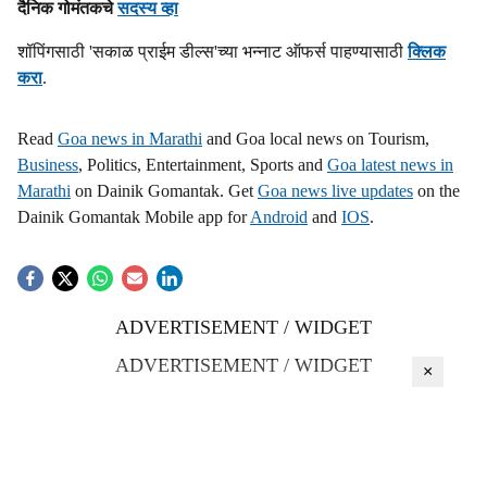
दैनिक गोमंतकचे
सदस्य व्हा
s
शॉपिंगसाठी 'सकाळ प्राईम डील्स'च्या भन्नाट ऑफर्स पाहण्यासाठी
क्लिक
h
करा
.
a
Read
Goa news in Marathi
and Goa local news on Tourism,
r
Business
, Politics, Entertainment, Sports and
Goa latest news in
Marathi
on Dainik Gomantak. Get
Goa news live updates
on the
e
Dainik Gomantak Mobile app for
Android
and
IOS
.
ADVERTISEMENT / WIDGET
ADVERTISEMENT / WIDGET
×