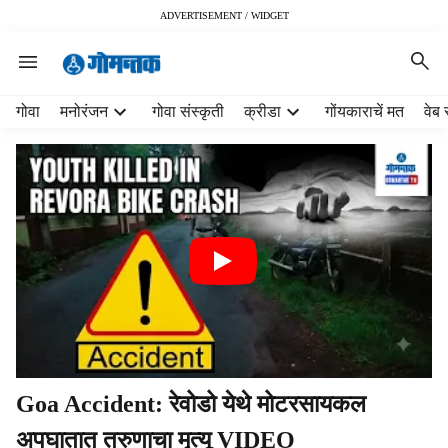
ADVERTISEMENT / WIDGET
H
गोवा
मनोरंजन
गोवा संस्कृती
क्रीडा
गोंयकाराचें मत
वेब 
e
a
d
e
r
m
e
n
u
i
t
e
m
Goa Accident: रेवोडो येथे मोटरसायकल
s
अपघातात तरुणाचा मृत्यू VIDEO