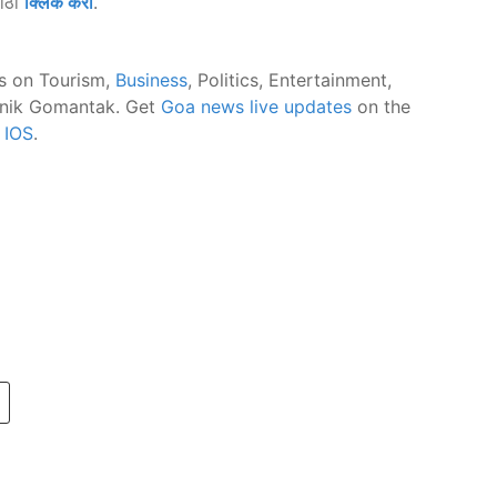
साठी
क्लिक करा
.
s on Tourism,
Business
, Politics, Entertainment,
nik Gomantak. Get
Goa news live updates
on the
d
IOS
.