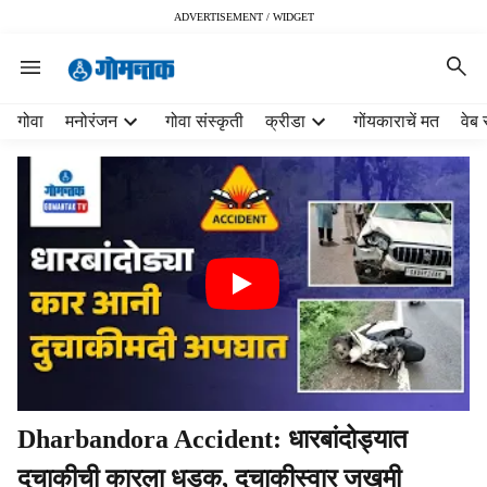
ADVERTISEMENT / WIDGET
H
गोवा
मनोरंजन
गोवा संस्कृती
क्रीडा
गोंयकाराचें मत
वेब 
e
a
d
e
r
m
e
n
u
i
t
e
m
Dharbandora Accident: धारबांदोड्यात
s
दुचाकीची कारला धडक, दुचाकीस्वार जखमी