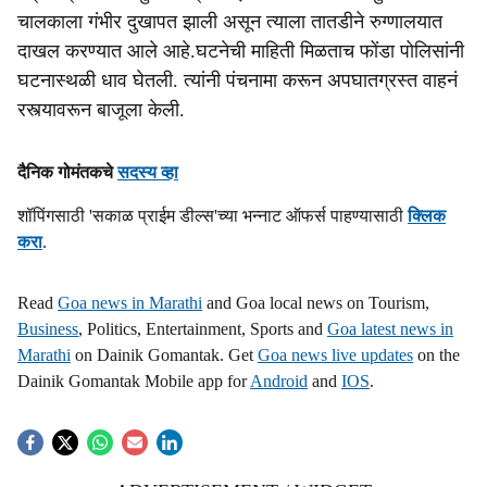
चालकाला गंभीर दुखापत झाली असून त्याला तातडीने रुग्णालयात
s
दाखल करण्यात आले आहे.घटनेची माहिती मिळताच फोंडा पोलिसांनी
h
घटनास्थळी धाव घेतली. त्यांनी पंचनामा करून अपघातग्रस्त वाहनं
a
रस्त्यावरून बाजूला केली.
r
दैनिक गोमंतकचे
सदस्य व्हा
e
शॉपिंगसाठी 'सकाळ प्राईम डील्स'च्या भन्नाट ऑफर्स पाहण्यासाठी
क्लिक
करा
.
Read
Goa news in Marathi
and Goa local news on Tourism,
Business
, Politics, Entertainment, Sports and
Goa latest news in
Marathi
on Dainik Gomantak. Get
Goa news live updates
on the
Dainik Gomantak Mobile app for
Android
and
IOS
.