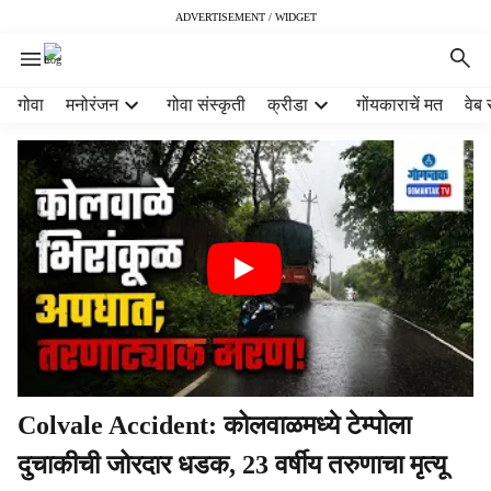
ADVERTISEMENT / WIDGET
H
गोवा
मनोरंजन
गोवा संस्कृती
क्रीडा
गोंयकाराचें मत
वेब 
e
a
d
e
r
m
e
n
u
i
t
e
m
Colvale Accident: कोलवाळमध्ये टेम्पोला
s
दुचाकीची जोरदार धडक, 23 वर्षीय तरुणाचा मृत्यू