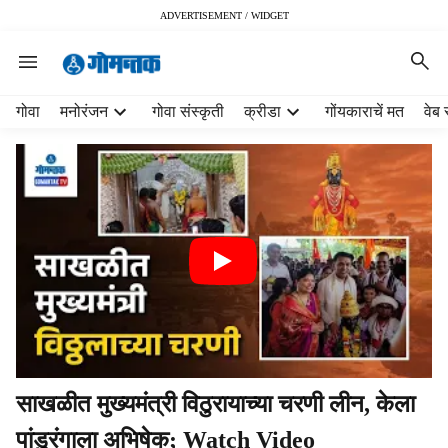
ADVERTISEMENT / WIDGET
H
गोवा
मनोरंजन
गोवा संस्कृती
क्रीडा
गोंयकाराचें मत
वेब 
e
a
d
e
r
m
e
n
u
i
t
e
m
साखळीत मुख्यमंत्री विठुरायाच्या चरणी लीन, केला
s
पांडुरंगाला अभिषेक; Watch Video