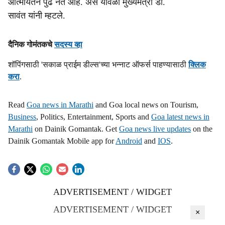
आत्मीयतेने पुढे नेत आहे. असे यावेळी मुख्यमंत्री डॉ.
s
सावंत यांनी म्हटले.
h
दैनिक गोमंतकचे
सदस्य व्हा
a
शॉपिंगसाठी 'सकाळ प्राईम डील्स'च्या भन्नाट ऑफर्स पाहण्यासाठी
क्लिक
r
करा
.
e
Read
Goa news in Marathi
and Goa local news on Tourism,
Business
, Politics, Entertainment, Sports and
Goa latest news in
Marathi
on Dainik Gomantak. Get
Goa news live updates
on the
Dainik Gomantak Mobile app for
Android
and
IOS
.
ADVERTISEMENT / WIDGET
ADVERTISEMENT / WIDGET
×