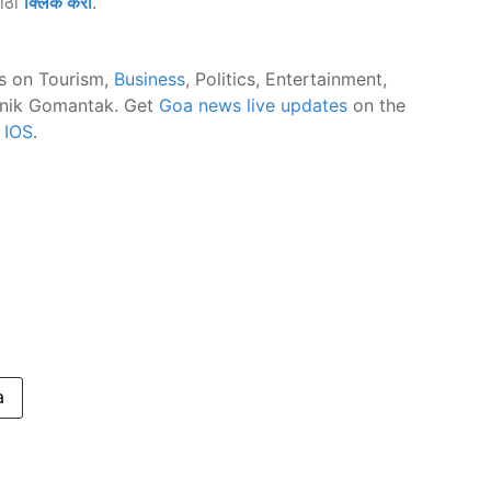
साठी
क्लिक करा
.
s on Tourism,
Business
, Politics, Entertainment,
nik Gomantak. Get
Goa news live updates
on the
d
IOS
.
a