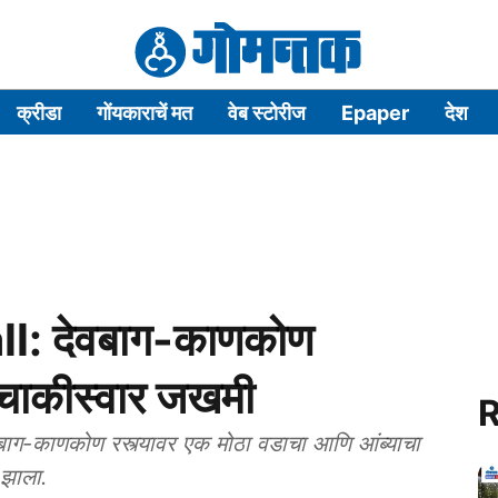
क्रीडा
गोंयकाराचें मत
वेब स्टोरीज
Epaper
देश
: देवबाग-काणकोण
ुचाकीस्वार जखमी
R
ग-काणकोण रस्त्यावर एक मोठा वडाचा आणि आंब्याचा
 झाला.