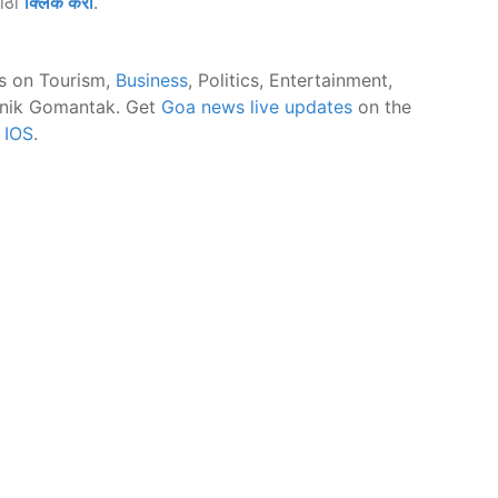
साठी
क्लिक करा
.
s on Tourism,
Business
, Politics, Entertainment,
nik Gomantak. Get
Goa news live updates
on the
d
IOS
.