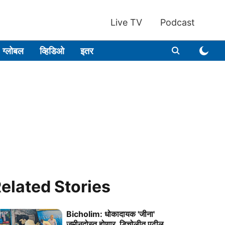
Live TV
Podcast
ग्लोबल
व्हिडिओ
इतर
elated Stories
Bicholim: धोकादायक 'जीना'
जमीनदोस्त होणार, डिचोलीत पुढील