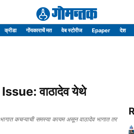
क्रीडा
गोंयकाराचें मत
वेब स्टोरीज
Epaper
देश
sue: वाठादेव येथे
R
ी भागात कचऱ्याची समस्या कायम असून वाठादेव भागात तर