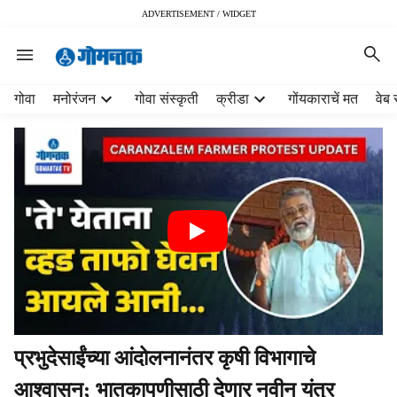
ADVERTISEMENT / WIDGET
H
गोवा
मनोरंजन
गोवा संस्कृती
क्रीडा
गोंयकाराचें मत
वेब 
e
a
d
e
r
m
e
n
u
i
t
e
m
प्रभुदेसाईंच्या आंदोलनानंतर कृषी विभागाचे
s
आश्वासन; भातकापणीसाठी देणार नवीन यंत्र