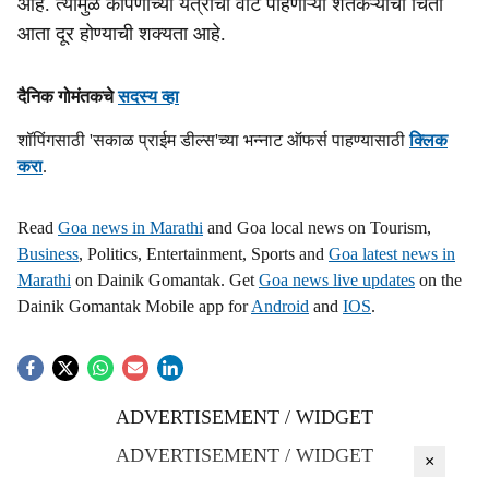
आहे. त्यामुळे कापणीच्या यंत्रांची वाट पाहणाऱ्या शेतकऱ्यांची चिंता
s
आता दूर होण्याची शक्यता आहे.
h
दैनिक गोमंतकचे
सदस्य व्हा
a
शॉपिंगसाठी 'सकाळ प्राईम डील्स'च्या भन्नाट ऑफर्स पाहण्यासाठी
क्लिक
r
करा
.
e
Read
Goa news in Marathi
and Goa local news on Tourism,
Business
, Politics, Entertainment, Sports and
Goa latest news in
Marathi
on Dainik Gomantak. Get
Goa news live updates
on the
Dainik Gomantak Mobile app for
Android
and
IOS
.
ADVERTISEMENT / WIDGET
ADVERTISEMENT / WIDGET
×