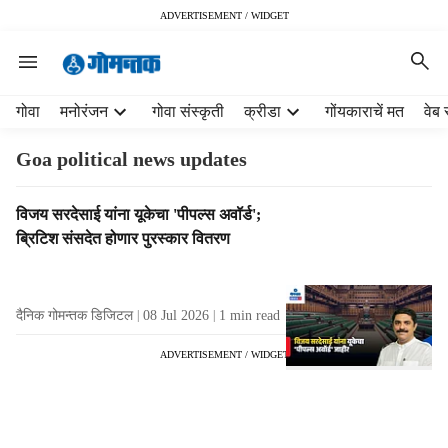
ADVERTISEMENT / WIDGET
H
गोवा
मनोरंजन
गोवा संस्कृती
क्रीडा
गोंयकाराचें मत
वेब 
e
a
Goa political news updates
d
e
T
विजय सरदेसाई यांना यूकेचा 'पीपल्स अवॉर्ड';
r
a
ब्रिटिश संसदेत होणार पुरस्कार वितरण
m
g
e
R
n
e
u
दैनिक गोमन्तक डिजिटल
08 Jul 2026
1
min read
s
i
u
t
ADVERTISEMENT / WIDGET
l
e
t
m
s
s