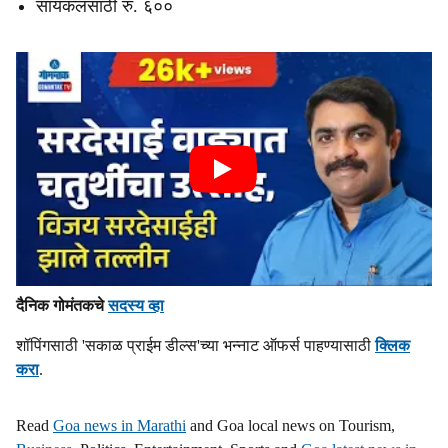
सायकलसाठी रु. ६००
दैनिक गोमंतकचे
सदस्य व्हा
शॉपिंगसाठी 'सकाळ प्राईम डील्स'च्या भन्नाट ऑफर्स पाहण्यासाठी
क्लिक
करा
.
Read
Goa news in Marathi
and Goa local news on Tourism,