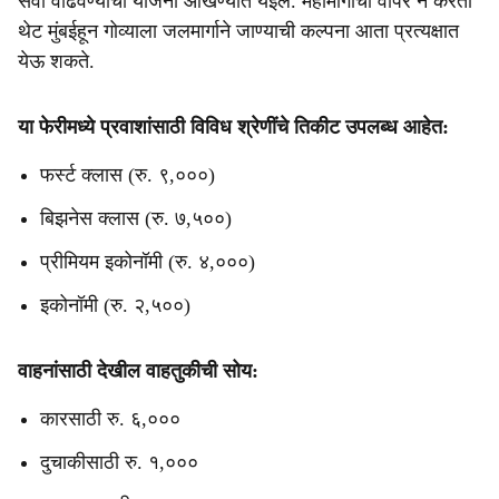
सेवा वाढवण्याची योजना आखण्यात येईल. महामार्गाचा वापर न करता
थेट मुंबईहून गोव्याला जलमार्गाने जाण्याची कल्पना आता प्रत्यक्षात
येऊ शकते.
या फेरीमध्ये प्रवाशांसाठी विविध श्रेणींचे तिकीट उपलब्ध आहेत:
फर्स्ट क्लास (रु. ९,०००)
बिझनेस क्लास (रु. ७,५००)
प्रीमियम इकोनॉमी (रु. ४,०००)
इकोनॉमी (रु. २,५००)
वाहनांसाठी देखील वाहतुकीची सोय:
कारसाठी रु. ६,०००
दुचाकीसाठी रु. १,०००