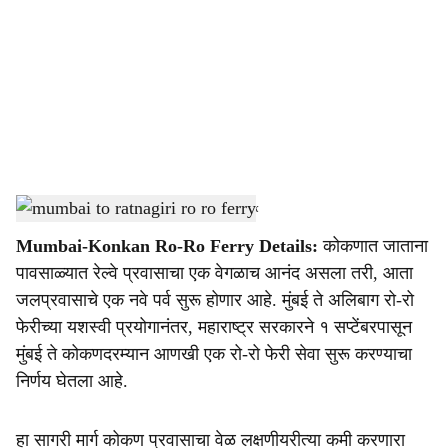
c
i
a
l
s
mumbai to ratnagiri ro ro ferry
-
Dainik Gomantak
h
Mumbai-Konkan Ro-Ro Ferry Details:
कोकणात जाताना
a
पावसाळ्यात रेल्वे प्रवासाचा एक वेगळाच आनंद असला तरी, आता
r
जलप्रवासाचे एक नवे पर्व सुरू होणार आहे. मुंबई ते अलिबाग रो-रो
फेरीच्या यशस्वी प्रयोगानंतर, महाराष्ट्र सरकारने १ सप्टेंबरपासून
e
मुंबई ते कोकणदरम्यान आणखी एक रो-रो फेरी सेवा सुरू करण्याचा
निर्णय घेतला आहे.
हा सागरी मार्ग कोकण प्रवासाचा वेळ लक्षणीयरीत्या कमी करणारा