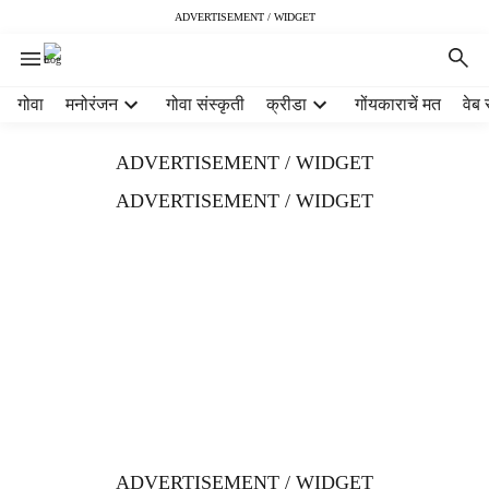
ADVERTISEMENT / WIDGET
H
गोवा
मनोरंजन
गोवा संस्कृती
क्रीडा
गोंयकाराचें मत
वेब 
e
a
ADVERTISEMENT / WIDGET
d
e
ADVERTISEMENT / WIDGET
r
m
e
n
u
i
t
e
m
s
ADVERTISEMENT / WIDGET