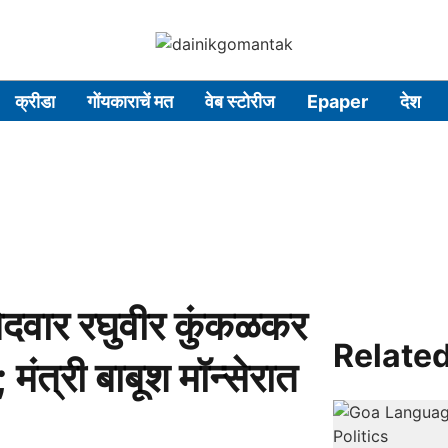
क्रीडा
गोंयकाराचें मत
वेब स्टोरीज
Epaper
देश
वार रघुवीर कुंकळकर
Related
 मंत्री बाबूश मॉन्सेरात