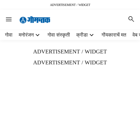
ADVERTISEMENT / WIDGET
H
गोवा
मनोरंजन
गोवा संस्कृती
क्रीडा
गोंयकाराचें मत
वेब 
e
a
ADVERTISEMENT / WIDGET
d
e
ADVERTISEMENT / WIDGET
r
m
e
n
u
i
t
e
m
s