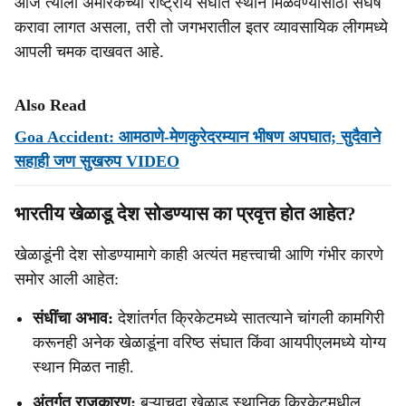
आज त्याला अमेरिकेच्या राष्ट्रीय संघात स्थान मिळवण्यासाठी संघर्ष
करावा लागत असला, तरी तो जगभरातील इतर व्यावसायिक लीगमध्ये
आपली चमक दाखवत आहे.
Also Read
Goa Accident: आमठाणे-मेणकुरेदरम्यान भीषण अपघात; सुदैवाने
सहाही जण सुखरुप VIDEO
भारतीय खेळाडू देश सोडण्यास का प्रवृत्त होत आहेत?
खेळाडूंनी देश सोडण्यामागे काही अत्यंत महत्त्वाची आणि गंभीर कारणे
समोर आली आहेत:
संधींचा अभाव:
देशांतर्गत क्रिकेटमध्ये सातत्याने चांगली कामगिरी
करूनही अनेक खेळाडूंना वरिष्ठ संघात किंवा आयपीएलमध्ये योग्य
स्थान मिळत नाही.
अंतर्गत राजकारण:
बऱ्याचदा खेळाडू स्थानिक क्रिकेटमधील