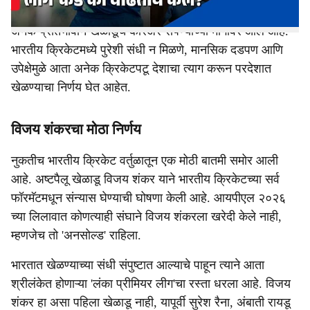
परंतु, याच झगमगाटाच्या मागे एक अशी गडद बाजूही आहे, जिथून
अनेक प्रतिभावान खेळाडूंचे करिअर संपण्याच्या मार्गावर आले आहे.
भारतीय क्रिकेटमध्ये पुरेशी संधी न मिळणे, मानसिक दडपण आणि
उपेक्षेमुळे आता अनेक क्रिकेटपटू देशाचा त्याग करून परदेशात
खेळण्याचा निर्णय घेत आहेत.
विजय शंकरचा मोठा निर्णय
नुकतीच भारतीय क्रिकेट वर्तुळातून एक मोठी बातमी समोर आली
आहे. अष्टपैलू खेळाडू विजय शंकर याने भारतीय क्रिकेटच्या सर्व
फॉरमॅटमधून संन्यास घेण्याची घोषणा केली आहे. आयपीएल २०२६
च्या लिलावात कोणत्याही संघाने विजय शंकरला खरेदी केले नाही,
म्हणजेच तो 'अनसोल्ड' राहिला.
भारतात खेळण्याच्या संधी संपुष्टात आल्याचे पाहून त्याने आता
श्रीलंकेत होणाऱ्या 'लंका प्रीमियर लीग'चा रस्ता धरला आहे. विजय
शंकर हा असा पहिला खेळाडू नाही, यापूर्वी सुरेश रैना, अंबाती रायडू