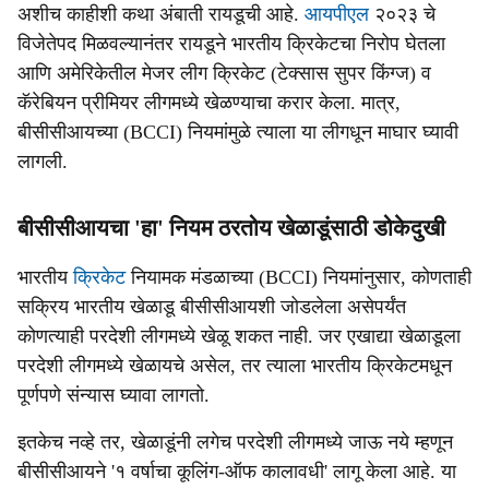
अशीच काहीशी कथा अंबाती रायडूची आहे.
आयपीएल
२०२३ चे
विजेतेपद मिळवल्यानंतर रायडूने भारतीय क्रिकेटचा निरोप घेतला
आणि अमेरिकेतील मेजर लीग क्रिकेट (टेक्सास सुपर किंग्ज) व
कॅरेबियन प्रीमियर लीगमध्ये खेळण्याचा करार केला. मात्र,
बीसीसीआयच्या (BCCI) नियमांमुळे त्याला या लीगधून माघार घ्यावी
लागली.
बीसीसीआयचा 'हा' नियम ठरतोय खेळाडूंसाठी डोकेदुखी
भारतीय
क्रिकेट
नियामक मंडळाच्या (BCCI) नियमांनुसार, कोणताही
सक्रिय भारतीय खेळाडू बीसीसीआयशी जोडलेला असेपर्यंत
कोणत्याही परदेशी लीगमध्ये खेळू शकत नाही. जर एखाद्या खेळाडूला
परदेशी लीगमध्ये खेळायचे असेल, तर त्याला भारतीय क्रिकेटमधून
पूर्णपणे संन्यास घ्यावा लागतो.
इतकेच नव्हे तर, खेळाडूंनी लगेच परदेशी लीगमध्ये जाऊ नये म्हणून
बीसीसीआयने '१ वर्षाचा कूलिंग-ऑफ कालावधी' लागू केला आहे. या