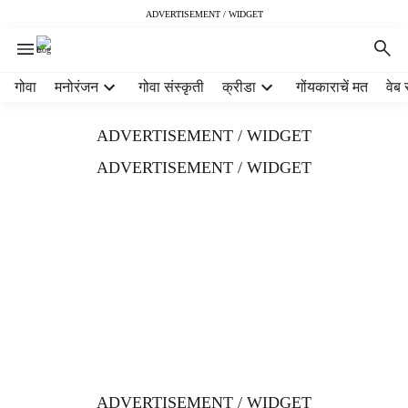
ADVERTISEMENT / WIDGET
H
गोवा
मनोरंजन
गोवा संस्कृती
क्रीडा
गोंयकाराचें मत
वेब 
e
a
ADVERTISEMENT / WIDGET
d
e
ADVERTISEMENT / WIDGET
r
m
e
n
u
i
t
e
m
s
ADVERTISEMENT / WIDGET