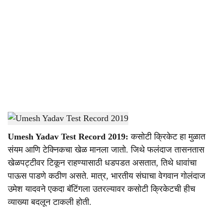
o
c
i
a
l
s
Umesh Yadav
-
DainikGomantak
h
Umesh Yadav Test Record 2019:
कसोटी क्रिकेट हा मुळात
a
संयम आणि टेक्निकचा खेळ मानला जातो. जिथे फलंदाज तासनतास
r
खेळपट्टीवर टिकून राहण्यासाठी धडपडत असतात, तिथे धावांचा
पाऊस पाडणे कठीण असते. मात्र, भारतीय संघाचा वेगवान गोलंदाज
e
उमेश यादवने एकदा बॅटिंगला उतरल्यावर कसोटी क्रिकेटची हीच
व्याख्या बदलून टाकली होती.