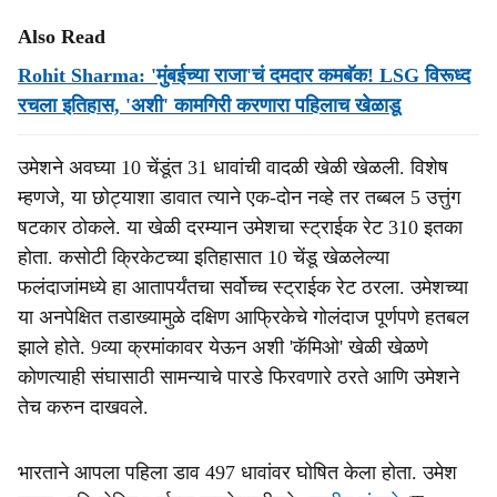
Also Read
Rohit Sharma: 'मुंबईच्या राजा'चं दमदार कमबॅक! LSG विरूध्द
रचला इतिहास, 'अशी' कामगिरी करणारा पहिलाच खेळाडू
उमेशने अवघ्या 10 चेंडूंत 31 धावांची वादळी खेळी खेळली. विशेष
म्हणजे, या छोट्याशा डावात त्याने एक-दोन नव्हे तर तब्बल 5 उत्तुंग
षटकार ठोकले. या खेळी दरम्यान उमेशचा स्ट्राईक रेट 310 इतका
होता. कसोटी क्रिकेटच्या इतिहासात 10 चेंडू खेळलेल्या
फलंदाजांमध्ये हा आतापर्यंतचा सर्वोच्च स्ट्राईक रेट ठरला. उमेशच्या
या अनपेक्षित तडाख्यामुळे दक्षिण आफ्रिकेचे गोलंदाज पूर्णपणे हतबल
झाले होते. 9व्या क्रमांकावर येऊन अशी 'कॅमिओ' खेळी खेळणे
कोणत्याही संघासाठी सामन्याचे पारडे फिरवणारे ठरते आणि उमेशने
तेच करुन दाखवले.
भारताने आपला पहिला डाव 497 धावांवर घोषित केला होता. उमेश