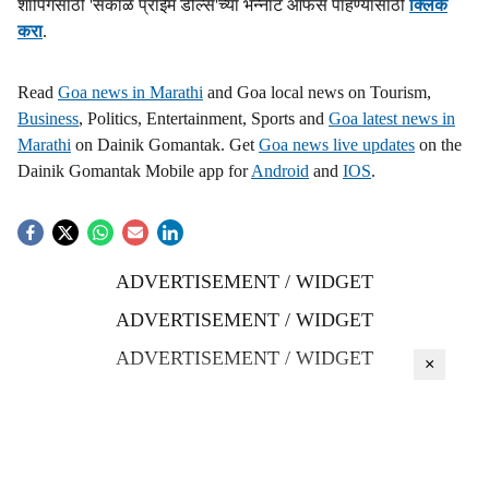
शॉपिंगसाठी 'सकाळ प्राईम डील्स'च्या भन्नाट ऑफर्स पाहण्यासाठी
क्लिक
करा
.
Read
Goa news in Marathi
and Goa local news on Tourism,
Business
, Politics, Entertainment, Sports and
Goa latest news in
Marathi
on Dainik Gomantak. Get
Goa news live updates
on the
Dainik Gomantak Mobile app for
Android
and
IOS
.
ADVERTISEMENT / WIDGET
ADVERTISEMENT / WIDGET
ADVERTISEMENT / WIDGET
×