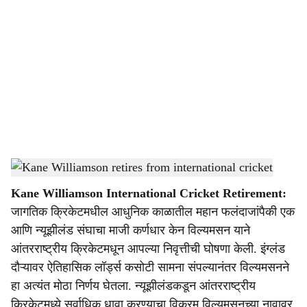
o
c
i
a
l
s
Kane Williamson retires from international cricket
-
Dainik Gomantak
h
Kane Williamson International Cricket Retirement:
a
जागतिक क्रिकेटमधील आधुनिक काळातील महान फलंदाजांपैकी एक
r
आणि न्यूझीलंड संघाचा माजी कर्णधार केन विल्यमसन याने
आंतरराष्ट्रीय क्रिकेटमधून आपल्या निवृत्तीची घोषणा केली. इंग्लंड
e
दौऱ्यावर ऐतिहासिक लॉर्ड्स कसोटी सामना संपल्यानंतर विल्यमसनने
हा अत्यंत मोठा निर्णय घेतला. न्यूझीलंडकडून आंतरराष्ट्रीय
क्रिकेटमध्ये सर्वाधिक धावा करण्याचा विक्रम विल्यमसनच्या नावावर