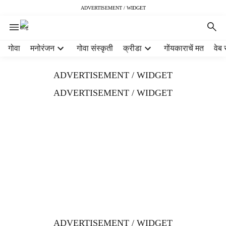
ADVERTISEMENT / WIDGET
H
गोवा
मनोरंजन
गोवा संस्कृती
क्रीडा
गोंयकाराचें मत
वेब 
e
a
ADVERTISEMENT / WIDGET
d
e
ADVERTISEMENT / WIDGET
r
m
e
n
u
i
t
e
m
s
ADVERTISEMENT / WIDGET