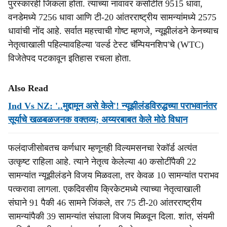
पुरस्कारही जिंकला होता. त्याच्या नावावर कसोटीत 9515 धावा,
वनडेमध्ये 7256 धावा आणि टी-20 आंतरराष्ट्रीय सामन्यांमध्ये 2575
धावांची नोंद आहे. सर्वात महत्त्वाची गोष्ट म्हणजे, न्यूझीलंडने केनच्याच
नेतृत्वाखाली पहिल्यावहिल्या 'वर्ल्ड टेस्ट चॅम्पियनशिप'चे (WTC)
विजेतेपद पटकावून इतिहास रचला होता.
Also Read
Ind Vs NZ: '..मुद्दामून असे केले'! न्यूझीलंडविरुद्धच्या पराभवानंतर
सूर्याचे खळबळजनक वक्तव्य; अय्यरबाबत केले मोठे विधान
फलंदाजीसोबतच कर्णधार म्हणूनही विल्यमसनचा रेकॉर्ड अत्यंत
उत्कृष्ट राहिला आहे. त्याने नेतृत्व केलेल्या 40 कसोटींपैकी 22
सामन्यांत न्यूझीलंडने विजय मिळवला, तर केवळ 10 सामन्यांत पराभव
पत्करावा लागला. एकदिवसीय क्रिकेटमध्ये त्याच्या नेतृत्वाखाली
संघाने 91 पैकी 46 सामने जिंकले, तर 75 टी-20 आंतरराष्ट्रीय
सामन्यांपैकी 39 सामन्यांत संघाला विजय मिळवून दिला. शांत, संयमी