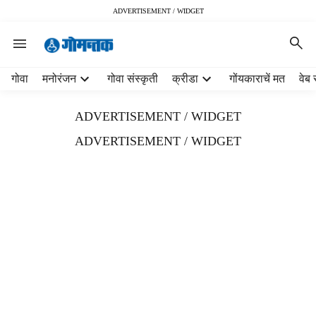
ADVERTISEMENT / WIDGET
H
गोवा
मनोरंजन
गोवा संस्कृती
क्रीडा
गोंयकाराचें मत
वेब 
e
a
ADVERTISEMENT / WIDGET
d
e
ADVERTISEMENT / WIDGET
r
m
e
n
u
i
t
e
m
s