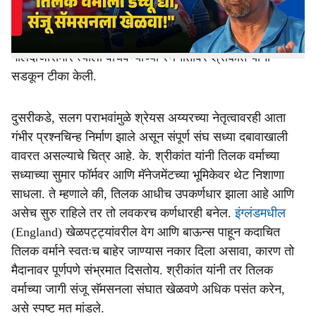
टीका होत आहे. यातच भारताचे माजी कर्णधार के. श्रीकांत यांनी तर
थेट टीम मॅनेजमेंटवर निशाणा साधला. युवा फलंदाज तिलक वर्माला
इतक्या घाईघाईने उपकर्णधार बनवण्याच्या निर्णयावर आणि वेगवान
गोलंदाजीसमोर त्याला वाचवण्याच्या रणनीतीवर श्रीकांत यांनी
सडकून टीका केली.
दुसरीकडे, सलग पराभवांमुळे श्रेयस अय्यरच्या नेतृत्वावरही आता
गंभीर प्रश्नचिन्ह निर्माण झाले असून संपूर्ण संघ सध्या दबावाखाली
वावरत असल्याचे चित्र आहे. के. श्रीकांत यांनी तिलक वर्माच्या
सध्याच्या सुमार फॉर्मवर आणि मॅनेजमेंटच्या भूमिकेवर थेट निशाणा
साधला. ते म्हणाले की, तिलक आधीच उपकर्णधार झाला आहे आणि
असेच सुरु राहिले तर तो लवकरच कर्णधारही बनेल.
इंग्लंडमधील
(England) खेळपट्ट्यांवरील वेग आणि बाऊन्स पाहून कदाचित
तिलक वर्माने स्वतःच बाहेर जाण्यास नकार दिला असावा, कारण तो
मैदानावर पूर्णपणे संभ्रमात दिसतोय. श्रीकांत यांनी तर तिलक
वर्माच्या जागी संजू सॅमसनला संघात खेळवणे अधिक पसंत करेन,
असे स्पष्ट मत मांडले.