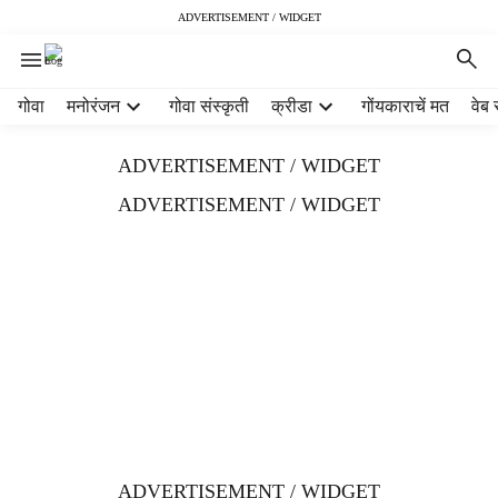
ADVERTISEMENT / WIDGET
H
गोवा
मनोरंजन
गोवा संस्कृती
क्रीडा
गोंयकाराचें मत
वेब 
e
a
ADVERTISEMENT / WIDGET
d
e
ADVERTISEMENT / WIDGET
r
m
e
n
u
i
t
e
m
s
ADVERTISEMENT / WIDGET