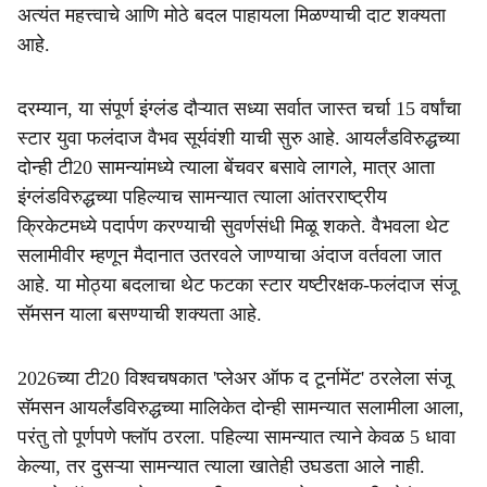
अत्यंत महत्त्वाचे आणि मोठे बदल पाहायला मिळण्याची दाट शक्यता
आहे.
दरम्यान, या संपूर्ण इंग्लंड दौऱ्यात सध्या सर्वात जास्त चर्चा 15 वर्षांचा
स्टार युवा फलंदाज वैभव सूर्यवंशी याची सुरु आहे. आयर्लंडविरुद्धच्या
दोन्ही टी20 सामन्यांमध्ये त्याला बेंचवर बसावे लागले, मात्र आता
इंग्लंडविरुद्धच्या पहिल्याच सामन्यात त्याला आंतरराष्ट्रीय
क्रिकेटमध्ये पदार्पण करण्याची सुवर्णसंधी मिळू शकते. वैभवला थेट
सलामीवीर म्हणून मैदानात उतरवले जाण्याचा अंदाज वर्तवला जात
आहे. या मोठ्या बदलाचा थेट फटका स्टार यष्टीरक्षक-फलंदाज संजू
सॅमसन याला बसण्याची शक्यता आहे.
2026च्या टी20 विश्वचषकात 'प्लेअर ऑफ द टूर्नामेंट' ठरलेला संजू
सॅमसन आयर्लंडविरुद्धच्या मालिकेत दोन्ही सामन्यात सलामीला आला,
परंतु तो पूर्णपणे फ्लॉप ठरला. पहिल्या सामन्यात त्याने केवळ 5 धावा
केल्या, तर दुसऱ्या सामन्यात त्याला खातेही उघडता आले नाही.