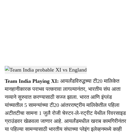
o
c
i
a
l
s
Team India probable XI vs England
-
Dainik Gomantak
h
Team India Playing XI:
आयर्लंडविरुद्धच्या टी20 मालिकेत
a
मानहानीकारक पराभव पत्करावा लागल्यानंतर, भारतीय संघ आता
r
नव्याने सुरुवात करण्यासाठी सज्ज झाला. भारत आणि इंग्लंड
यांच्यातील 5 सामन्यांच्या टी20 आंतरराष्ट्रीय मालिकेतील पहिला
e
अटीतटीचा सामना 1 जुलै रोजी चेस्टर-ले-स्ट्रीट येथील रिवरसाइड
ग्राउंडवर खेळवला जाणार आहे. आयर्लंडमधील खराब कामगिरीनंतर
या पहिल्या सामन्यासाठी भारतीय संघाच्या प्लेइंग इलेव्हनमध्ये काही