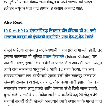
त्यामुळे सॅमसनला केवळ सलामीमधून वगळले जाणार की प्लेइंग
इलेव्हन मधूनच पत्ता कट होणार, हे अद्याप अस्पष्ट आहे.
Also Read
IND vs ENG: इंग्रजांविरुद्ध भिडणार टीम इंडिया! टी-20 मध्ये
भारताचा दबदबा की इंग्लंडची दादागिरी? पाहा हेड-टू-हेड रेकॉर्ड
संजूने पहिल्या सामन्यात यष्टीरक्षणाची जबाबदारी सांभाळली होती, तर
दुसऱ्या सामन्यात ही भूमिका
इशान किशनने
(Ishan Kishan) पार
पाडली. मात्र, इशान किशन देखील फलंदाजीत अपयशी ठरला असून
त्याने दोन सामन्यांत अनुक्रमे 1 आणि 12 धावा केल्या. जर संघ
व्यवस्थापनाला टॉप ऑर्डरमध्ये एकाच वेळी तीन डावखुरे फलंदाज
खेळवणे टाळायचे असेल, तर संजू सॅमसनच्या जागी इशान किशनला
संघाबाहेर बसावे लागू शकते आणि वैभवला संधी दिली जाऊ शकते.
दुसरीकडे, सलामीवीर अभिषेक शर्माने आयर्लंडविरुद्ध 20 चेंडूत 49
धावांची वादळी खेळी खेळली असल्याने त्याचे स्थान पक्के मानले जात