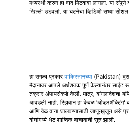
मध्यस्थी करुन हा वाद मिटवावा लागला. या संपूर्ण
खिल्ली उडवली. या घटनेचा व्हिडिओ सध्या सोशल 
हा सगळा प्रकार
पाकिस्तानच्या
(Pakistan) दुसऱ
मैदानावर आपले अर्धशतक पूर्ण केल्यानंतर साईट स
तक्रार अंपायर्सकडे केली. मात्र, बांगलादेशचा 
आवडली नाही. रिझवान हा केवळ 'ओव्हरअ‍ॅक्टिंग' 
आणि वेळ वाया घालवण्यासाठी जाणूनबुजून असे प
दोघांमध्ये थेट शाब्दिक बाचाबाची सुरु झाली.