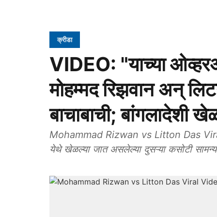
क्रीडा
VIDEO: "याच्या ओव्हरअ‍ॅ
मोहम्मद रिझवान अन् लिट
बाचाबाची; बांगलादेशी खे
Mohammad Rizwan vs Litton Das Viral Vid
येथे खेळल्या जात असलेल्या दुसऱ्या कसोटी सामन्