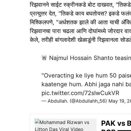
रिझवानने साईट स्क्रीनकडे बोट दाखवत, "तिकडे ब
प्रत्युत्तर देत, "तिकडे काय बघतोयस? इकडे फलंद
मिश्किलपणे, "अर्धशतक झाले की आता याची अ‍ॅक्
रिझवानचा पारा चढला आणि दोघांमध्ये जोरदार वाद 
केले, तरीही बांगलादेशी खेळाडूंनी रिझवानला सोडल
🚨 Najmul Hossain Shanto teasi
"Overacting ke liye hum 50 pais
kaatenge hum. Abhi jaga nahi ba
pic.twitter.com/72sIwCukVR
— Abdullah. (@Abdullahh_56)
May 19, 
PAK vs BA