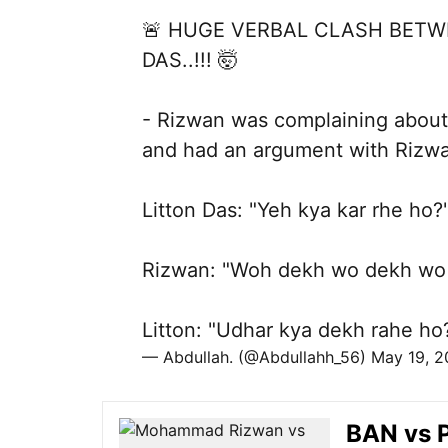
🚨 HUGE VERBAL CLASH BET
DAS..!!! 🤯
- Rizwan was complaining about 
and had an argument with Rizw
Litton Das: "Yeh kya kar rhe ho?
Rizwan: "Woh dekh wo dekh wo 
Litton: "Udhar kya dekh rahe h
— Abdullah. (@Abdullahh_56)
May 19, 
BAN vs PA