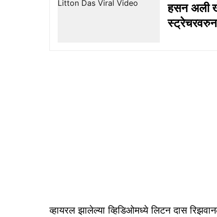
हसन अली ख
स्ट्रेचरवरु
व्हायरल झालेल्या व्हिडिओमध्ये लिटन दास रिझवा