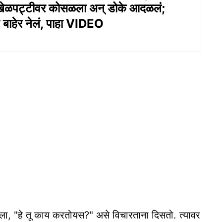
ेळपट्टीवर कोसळला अन् डोके आदळलं;
न बाहेर नेलं, पाहा VIDEO
नला, "हे तू काय करतोयस?" असे विचारताना दिसतो. त्यावर