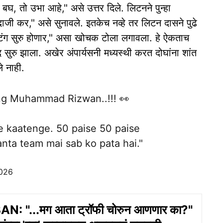
घ, तो उभा आहे," असे उत्तर दिले. लिटनने पुन्हा
ाजी कर," असे सुनावले. इतकेच नव्हे तर लिटन दासने पुढे
टिंग सुरु होणार," असा खोचक टोला लगावला. हे ऐकताच
सुरु झाला. अखेर अंपार्यसनी मध्यस्थी करत दोघांना शांत
े नाही.
ng Muhammad Rizwan..!!! 👀
e kaatenge. 50 paise 50 paise
nta team mai sab ko pata hai."
2026
N: "...मग आता ट्रॉफी चोरुन आणणार का?"