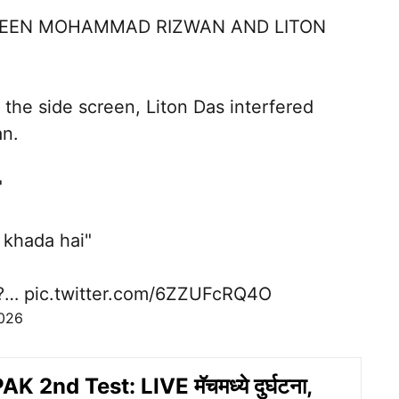
WEEN MOHAMMAD RIZWAN AND LITON
the side screen, Liton Das interfered
an.
"
khada hai"
o?…
pic.twitter.com/6ZZUFcRQ4O
2026
K 2nd Test: LIVE मॅचमध्ये दुर्घटना,