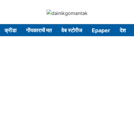
क्रीडा
गोंयकाराचें मत
वेब स्टोरीज
Epaper
देश