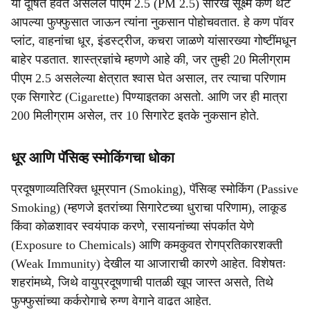
या दूषित हवेत असलेले पीएम 2.5 (PM 2.5) सारखे सूक्ष्म कण थेट
आपल्या फुफ्फुसात जाऊन त्यांना नुकसान पोहोचवतात. हे कण पॉवर
प्लांट, वाहनांचा धूर, इंडस्ट्रीज, कचरा जाळणे यांसारख्या गोष्टींमधून
बाहेर पडतात. शास्त्रज्ञांचे म्हणणे आहे की, जर तुम्ही 20 मिलीग्राम
पीएम 2.5 असलेल्या क्षेत्रात श्वास घेत असाल, तर त्याचा परिणाम
एक सिगारेट (Cigarette) पिण्याइतका असतो. आणि जर ही मात्रा
200 मिलीग्राम असेल, तर 10 सिगारेट इतके नुकसान होते.
धूर आणि पॅसिव्ह स्मोकिंगचा धोका
प्रदूषणाव्यतिरिक्त धूम्रपान (Smoking), पॅसिव्ह स्मोकिंग (Passive
Smoking) (म्हणजे इतरांच्या सिगारेटच्या धुराचा परिणाम), लाकूड
किंवा कोळशावर स्वयंपाक करणे, रसायनांच्या संपर्कात येणे
(Exposure to Chemicals) आणि कमकुवत रोगप्रतिकारशक्ती
(Weak Immunity) देखील या आजाराची कारणे आहेत. विशेषतः
शहरांमध्ये, जिथे वायुप्रदूषणाची पातळी खूप जास्त असते, तिथे
फुफ्फुसांच्या कर्करोगाचे रुग्ण वेगाने वाढत आहेत.