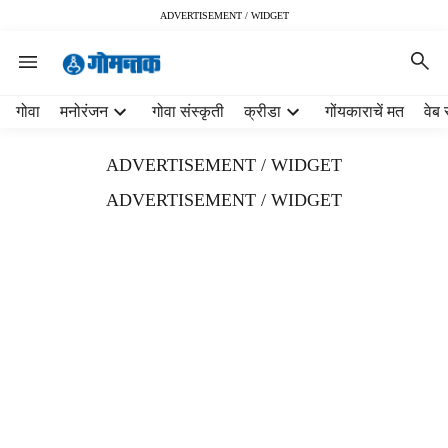
ADVERTISEMENT / WIDGET
H
गोवा
मनोरंजन
गोवा संस्कृती
क्रीडा
गोंयकाराचें मत
वेब 
e
a
ADVERTISEMENT / WIDGET
d
e
ADVERTISEMENT / WIDGET
r
m
e
n
u
i
t
e
m
s