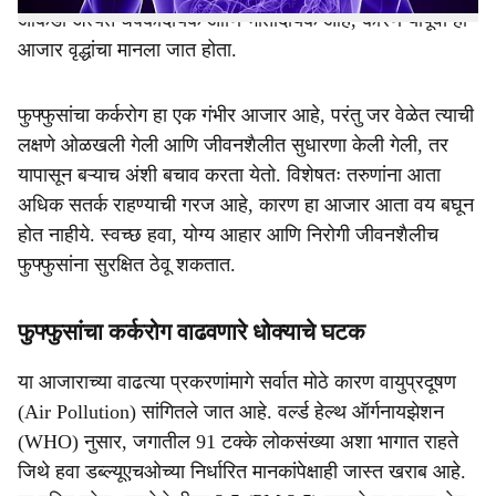
आकडा अत्यंत धक्कादायक आणि भीतीदायक आहे, कारण यापूर्वी हा
आजार वृद्धांचा मानला जात होता.
फुफ्फुसांचा कर्करोग हा एक गंभीर आजार आहे, परंतु जर वेळेत त्याची
लक्षणे ओळखली गेली आणि जीवनशैलीत सुधारणा केली गेली, तर
यापासून बऱ्याच अंशी बचाव करता येतो. विशेषतः तरुणांना आता
अधिक सतर्क राहण्याची गरज आहे, कारण हा आजार आता वय बघून
होत नाहीये. स्वच्छ हवा, योग्य आहार आणि निरोगी जीवनशैलीच
फुफ्फुसांना सुरक्षित ठेवू शकतात.
फुफ्फुसांचा कर्करोग वाढवणारे धोक्याचे घटक
या आजाराच्या वाढत्या प्रकरणांमागे सर्वात मोठे कारण वायुप्रदूषण
(Air Pollution) सांगितले जात आहे. वर्ल्ड हेल्थ ऑर्गनायझेशन
(WHO) नुसार, जगातील 91 टक्के लोकसंख्या अशा भागात राहते
जिथे हवा डब्ल्यूएचओच्या निर्धारित मानकांपेक्षाही जास्त खराब आहे.