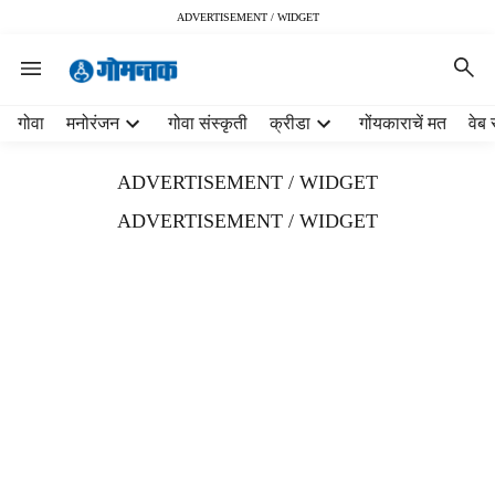
ADVERTISEMENT / WIDGET
H
गोवा
मनोरंजन
गोवा संस्कृती
क्रीडा
गोंयकाराचें मत
वेब 
e
a
ADVERTISEMENT / WIDGET
d
e
ADVERTISEMENT / WIDGET
r
m
e
n
u
i
t
e
m
s