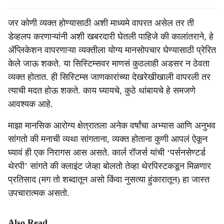
जर कोणी व्यक्त होण्यासाठी अशी माध्यमे वापरत असेल तर ती
डेव्हलप करणाऱ्यांनी अशी खबरदारी घेतली पाहिजे की कालांतराने, हे
अ‍ॅप्लिकेशन वापरणाऱ्या व्यक्तीला योग्य मानसोपचार घेण्यासाठी प्रेरित
केले जाऊ शकते. या सिस्टिम्सवर माणसं कुठलाही अडसर न ठेवता
व्यक्त होतात. ही सिस्टिम्स जाणकारांच्या देखरेखीखाली वापरली तर
त्याची मदत होऊ शकते. काय घ्यायचे, कुठे थांबायचे हे समजणे
आवश्यक आहे.
माझा मानसिक आरोग्य क्षेत्रातला अनेक वर्षांचा अभ्यास आणि अनुभव
सांगतो की मनाची व्यथा सांगताना, व्यक्त होताना कुणी आपलं ऐकून
घ्यावं ही एक निरागस आस असते. कार्ल रॉजर्स यांची ‘पर्सनसेण्टर्ड
थेरपी’ सांगते की क्लाइंट जेव्हा बोलतो तेव्हा थेरपिस्टकडून मिळणार
प्रतिसाद (मग तो शब्दातून असो किंवा नुसत्या हुंकारातून) हा जास्त
उपचारात्मक असतो.
Also Read