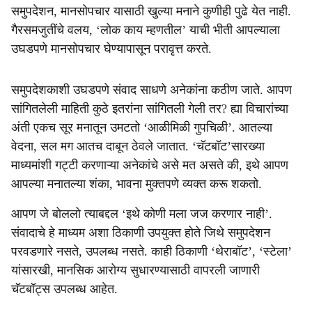
समुपदेशन, मानसोपचार यासाठी खुल्या मनाने कुणीही पुढे येत नाही.
गैरसमजुतींचे वलय, ‘लोक काय म्हणतील’ याची भीती आपल्याला
उघडपणे मानसोपचार घेण्यापासून परावृत्त करते.
समुपदेशकाशी उघडपणे संवाद साधणे अनेकांना कठीण जाते. आपण
सांगितलेली माहिती कुठे इतरांना सांगितली गेली तर? ह्या विचारांच्या
अंती एकच सूर मनातून उमटतो ‘आळीमिळी गुपचिळी’. आतल्या
वेदना, सल मग आतच दाबून ठेवले जातात. ‘चॅटबॉट’सारख्या
माध्यमांशी गट्टी करणाऱ्या अनेकांचे असे मत असते की, इथे आपण
आपल्या मनातल्या शंका, भावना मुक्तपणे व्यक्त करू शकतो.
आपण जे बोललो त्याबद्दल ‘इथे कोणी मला जज करणार नाही’.
संवादाचे हे माध्यम अशा ठिकाणी उपयुक्त होते जिथे समुपदेशन
परवडणारे नसते, उपलब्ध नसते. काही ठिकाणी ‘थेराबॉट’, ‘स्टेला’
यांसारखी, मानसिक आरोग्य सुधारण्यासाठी वापरली जाणारी
चॅटबॉट्स उपलब्ध आहेत.