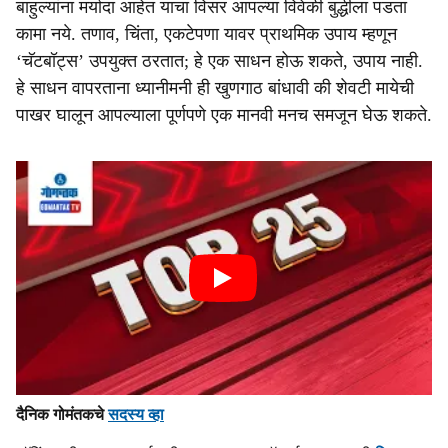
बाहुल्यांना मर्यादा आहेत याचा विसर आपल्या विवेकी बुद्धीला पडता
कामा नये. तणाव, चिंता, एकटेपणा यावर प्राथमिक उपाय म्हणून
‘चॅटबॉट्स’ उपयुक्त ठरतात; हे एक साधन होऊ शकते, उपाय नाही.
हे साधन वापरताना ध्यानीमनी ही खुणगाठ बांधावी की शेवटी मायेची
पाखर घालून आपल्याला पूर्णपणे एक मानवी मनच समजून घेऊ शकते.
दैनिक गोमंतकचे
सदस्य व्हा