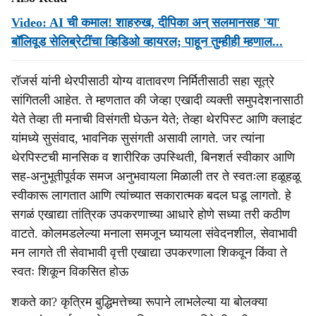
Video: AI ची कमाल! शाहरुख, दीपिका अन् सलमानसह 'या'
बॉलिवूड सेलिब्रेटींचा व्हिडिओ व्हायरल; पाहून तुम्हीही म्हणाल...
रॉजर्स यांनी थेरपीसाठी योग्य वातावरण निर्मितीसाठी सहा सूत्रे
सांगितली आहेत. ते म्हणतात की जेव्हा एखादी व्यक्ती समुपदेशनासाठी
येते तेव्हा ती मनाची विसंगती घेऊन येते; तेव्हा थेरपिस्ट आणि क्लाइंट
यांमध्ये सुसंवाद, भावनिक सुसंगती असावी लागते. जर त्यांना
थेरपिस्टची मानसिक व शारीरिक उपस्थिती, बिनशर्त स्वीकार आणि
सह-अनुभूतीपूर्वक समज अनुभवायला मिळाली तर ते स्वतःला हळूहळू
स्वीकारू लागतात आणि त्यांच्यात सकारात्मक बदल घडू लागतो. हे
सगळं एखाद्या तांत्रिक उपकरणाच्या आधारे होणे सध्या तरी कठीण
वाटते. कोलमडलेल्या मनाला समजून घ्यायला संवेदनशील, सेवाभावी
मन लागते ती सेवाभावी वृत्ती एखाद्या उपकरणाला शिकवून किंवा ते
स्वतः शिकून विकसित होऊ
शकते का? कृत्रिम बुद्धिमत्तेच्या रूपाने लाभलेल्या या बोलक्या