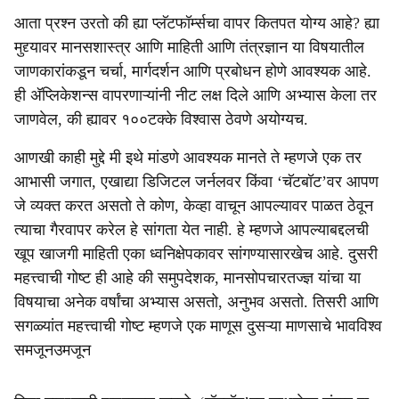
आता प्रश्न उरतो की ह्या प्लॅटफॉर्म्सचा वापर कितपत योग्य आहे? ह्या
मुद्द्यावर मानसशास्त्र आणि माहिती आणि तंत्रज्ञान या विषयातील
जाणकारांकडून चर्चा, मार्गदर्शन आणि प्रबोधन होणे आवश्यक आहे.
ही अ‍ॅप्लिकेशन्स वापरणाऱ्यांनी नीट लक्ष दिले आणि अभ्यास केला तर
जाणवेल, की ह्यावर १००टक्के विश्वास ठेवणे अयोग्यच.
आणखी काही मुद्दे मी इथे मांडणे आवश्यक मानते ते म्हणजे एक तर
आभासी जगात, एखाद्या डिजिटल जर्नलवर किंवा ‘चॅटबॉट’वर आपण
जे व्यक्त करत असतो ते कोण, केव्हा वाचून आपल्यावर पाळत ठेवून
त्याचा गैरवापर करेल हे सांगता येत नाही. हे म्हणजे आपल्याबद्दलची
खूप खाजगी माहिती एका ध्वनिक्षेपकावर सांगण्यासारखेच आहे. दुसरी
महत्त्वाची गोष्ट ही आहे की समुपदेशक, मानसोपचारतज्ज्ञ यांचा या
विषयाचा अनेक वर्षांचा अभ्यास असतो, अनुभव असतो. तिसरी आणि
सगळ्यांत महत्त्वाची गोष्ट म्हणजे एक माणूस दुसऱ्या माणसाचे भावविश्व
समजूनउमजून