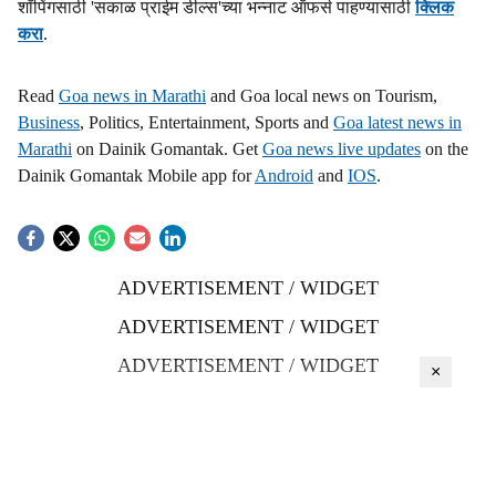
शॉपिंगसाठी 'सकाळ प्राईम डील्स'च्या भन्नाट ऑफर्स पाहण्यासाठी
क्लिक
करा
.
Read
Goa news in Marathi
and Goa local news on Tourism,
Business
, Politics, Entertainment, Sports and
Goa latest news in
Marathi
on Dainik Gomantak. Get
Goa news live updates
on the
Dainik Gomantak Mobile app for
Android
and
IOS
.
ADVERTISEMENT / WIDGET
ADVERTISEMENT / WIDGET
ADVERTISEMENT / WIDGET
×