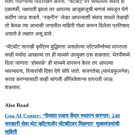
दिशा गाठण्याची पाठराखण करतो. ‘चॅटबॉट’वर साधलेला संवाद हा
एकतर्फी, पक्षपाती झाला तर आपल्या आजूबाजूची माणसं समजून घेणे
कठीण जाऊ शकते. ‘स्क्रीन’ जेव्हा आपल्याशी संवाद साधते तेव्हाही
तो केवळ त्या आभासी जगातील माहिती गोळा करून दिलेला प्रतिसाद
असतो हे लक्षात असू द्यावे.
‘चॅटबॉट’सारखी कृत्रिम बुद्धिमत्ता असलेल्या प्लॅटफॉर्म्सच्या वापराला
काही मर्यादा आखल्या तर ही माध्यमे उपयुक्त ठरू शकतात. थेरपीमध्ये
दिला जाणारा ‘होमवर्क’ ही माध्यमे वापरून केला तर आपल्या
भावभावना, विचारांची दिशा देणे सोपे जाते. सजगतेचा (मायंडफुलनेस)
सराव करण्यासाठी काही चांगली अ‍ॅप्लिकेशन्स वापरली जाऊ
शकतात.
Also Read
Goa AI Center: 'गोव्यात एआय केंद्र स्थापन करणार; 240
सरकारी सेवा थेट व्हॉट्सॲप चॅटबॉटवर मिळणार' मुख्यमंत्र्यांची
माहिती