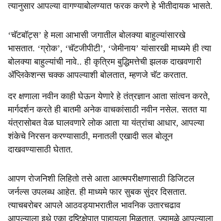
त्यानुसार आपल्या वागण्याबोलण्यात फरक करणे हे भीतीदायक भासते.
‘चॅटबॉट्स’ हे मला आभासी जगातील बोलक्या बाहुल्यांसारखे
भासतात. ‘ग्रोक’, ‘चॅटजीपीटी’, ‘जेमीनाय’ यांसारखी माध्यमे ही त्या
बोलक्या बाहुल्यांची नावे.. ही कृत्रिम बुद्धिमत्तेची झलक दाखवणारी
अ‍ॅप्लिकेशन्स चक्क आपल्याशी बोलतात, म्हणजे चॅट करतात.
दर क्षणाला नवीन काही घेऊन येणारे हे तंत्रज्ञान आता सांत्वन करते,
मार्गदर्शन करते ही बातमी अनेक वाचकांसाठी नवीन नसेल. सतत या
यंत्रासोबत वेळ घालवणारे लोक आता या यंत्रांचा आधार, आपल्या
शंकेचे निरसन करण्यासाठी, मनातली एखादी सल बोलून
दाखवण्यासाठी घेतात.
आपण रोजनिशी लिहितो तसे आता आत्मपरीक्षणासाठी डिजिटल
जर्नल्स उपलब्ध आहेत. ही माध्यमे फार सुबक सुंदर दिसतात.
त्याचबरोबर आपले आठवड्याभरातील भावनिक उतारचढाव
आपल्याला इथे एका दृष्टिक्षेपात पाहायला मिळतात. ज्यामुळे आपल्याला