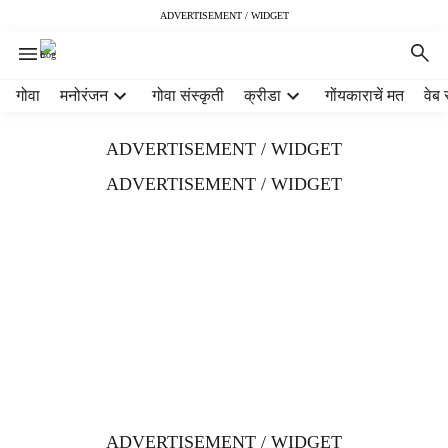
ADVERTISEMENT / WIDGET
H
गोवा
मनोरंजन
गोवा संस्कृती
क्रीडा
गोंयकाराचें मत
वेब 
e
a
ADVERTISEMENT / WIDGET
d
e
ADVERTISEMENT / WIDGET
r
m
e
n
u
i
t
e
m
s
ADVERTISEMENT / WIDGET