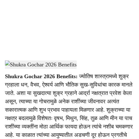
c
i
a
l
s
Shukra Gochar 2026
-
Dainik Gomantak
h
Shukra Gochar 2026 Benefits:
ज्योतिष शास्त्रामध्ये शुक्र
a
ग्रहाला धन, वैभव, ऐश्वर्य आणि भौतिक सुख-सुविधांचा कारक मानले
r
जाते. अशा या सुखदात्या शुक्र ग्रहाने आर्द्रा नक्षत्रात प्रवेश केला
असून, त्याच्या या गोचरामुळे अनेक राशींच्या जीवनावर अत्यंत
e
सकारात्मक आणि शुभ प्रभाव पाहायला मिळणार आहे. शुक्राच्या या
नक्षत्र बदलामुळे विशेषतः वृषभ, मिथुन, सिंह, तुळ आणि मीन या पाच
राशींच्या व्यक्तींना मोठा आर्थिक फायदा होऊन त्यांचे नशीब चमकणार
आहे. या काळात त्यांच्या आयुष्यातील अडचणी दूर होऊन प्रगतीचे