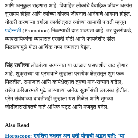
आणि अनुकूल राहणारा आहे. विवाहित लोकांचे वैवाहिक जीवन अत्यंत
सुखमय होईल आणि त्यांच्या दांपत्य जीवनात आनंदाचे आगमन होईल.
नोकरी करणाऱ्या वर्गाला कार्यक्षेत्रात त्यांच्या कामाची पावती म्हणून
पदोन्नती
(Promotion) मिळण्याची दाट शक्यता आहे. तर दुसरीकडे,
व्यावसायिकांना व्यापारात एखादी मोठी आणि फायदेशीर डील
मिळाल्यामुळे मोठा आर्थिक नफा कमावता येईल.
सिंह राशीच्या
लोकांच्या उत्पन्नात या काळात घसघशीत वाढ होणार
आहे. शुक्राच्या या प्रभावाने तुम्हाला प्रत्येक क्षेत्रातून शुभ फळ
मिळतील. समाजात आणि कार्यक्षेत्रात तुमचा मान-सन्मान वाढेल,
तसेच करिअरमध्ये पुढे जाण्याच्या अनेक सुवर्णसंधी उपलब्ध होतील.
प्रेम संबंधांच्या बाबतीतही तुम्हाला यश मिळेल आणि तुमच्या
जोडीदारासोबतचे नाते अधिक घट्ट आणि मजबूत बनेल.
Also Read
Horoscope: मृगशिरा नक्षत्र अन् धृती योगाची अद्भुत युती; 'या'