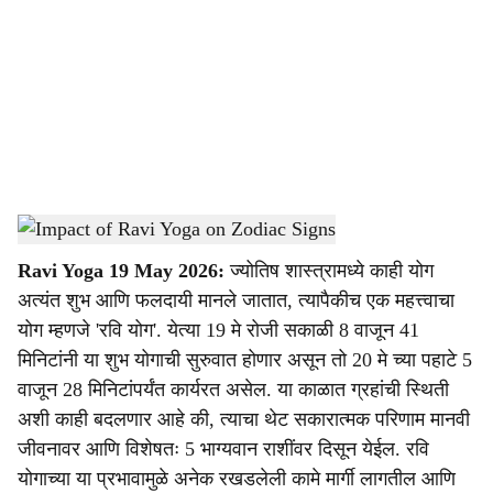
c
i
a
l
s
Ravi Yog 2026
-
Dainik Gomantk
h
Ravi Yoga 19 May 2026:
ज्योतिष शास्त्रामध्ये काही योग
a
अत्यंत शुभ आणि फलदायी मानले जातात, त्यापैकीच एक महत्त्वाचा
r
योग म्हणजे 'रवि योग'. येत्या 19 मे रोजी सकाळी 8 वाजून 41
मिनिटांनी या शुभ योगाची सुरुवात होणार असून तो 20 मे च्या पहाटे 5
e
वाजून 28 मिनिटांपर्यंत कार्यरत असेल. या काळात ग्रहांची स्थिती
अशी काही बदलणार आहे की, त्याचा थेट सकारात्मक परिणाम मानवी
जीवनावर आणि विशेषतः 5 भाग्यवान राशींवर दिसून येईल. रवि
योगाच्या या प्रभावामुळे अनेक रखडलेली कामे मार्गी लागतील आणि