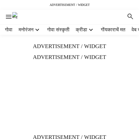
ADVERTISEMENT / WIDGET
H
गोवा
मनोरंजन
गोवा संस्कृती
क्रीडा
गोंयकाराचें मत
वेब 
e
a
ADVERTISEMENT / WIDGET
d
e
ADVERTISEMENT / WIDGET
r
m
e
n
u
i
t
e
m
s
ADVERTISEMENT / WIDGET