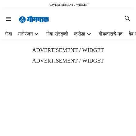
ADVERTISEMENT / WIDGET
H
गोवा
मनोरंजन
गोवा संस्कृती
क्रीडा
गोंयकाराचें मत
वेब 
e
a
ADVERTISEMENT / WIDGET
d
e
ADVERTISEMENT / WIDGET
r
m
e
n
u
i
t
e
m
s