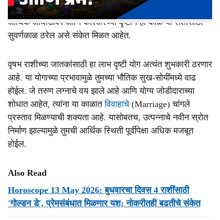
सुख, समृद्धी आणि प्रगतीचे नवीन मार्ग खुले होणार आहेत. विशेषतः
आर्थिक आघाडीवर आणि करिअरच्या दृष्टीने हा काळ या राशींसाठी
सुवर्णकाळ ठरेल असे संकेत मिळत आहेत.
वृषभ राशीच्या जातकांसाठी हा लाभ दृष्टी योग अत्यंत शुभकारी ठरणार
आहे. या योगाच्या प्रभावामुळे तुमच्या भौतिक सुख-सोयींमध्ये वाढ
होईल. जे तरुण लग्नाचे वय झाले आहे आणि योग्य जोडीदाराच्या
शोधात आहेत, त्यांना या काळात
विवाहाचे
(Marriage) चांगले
प्रस्ताव मिळण्याची शक्यता आहे. यासोबतच, उत्पन्नाचे नवीन स्रोत
निर्माण झाल्यामुळे तुमची आर्थिक स्थिती पूर्वीपेक्षा अधिक मजबूत
होईल.
Also Read
Horoscope 13 May 2026: बुधवारचा दिवस 4 राशींसाठी
'गोल्डन डे', प्रेमसंबंधात मिळणार यश; नोकरीतही बढतीचे संकेत