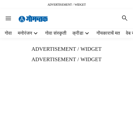
ADVERTISEMENT / WIDGET
H
गोवा
मनोरंजन
गोवा संस्कृती
क्रीडा
गोंयकाराचें मत
वेब 
e
a
ADVERTISEMENT / WIDGET
d
e
ADVERTISEMENT / WIDGET
r
m
e
n
u
i
t
e
m
s