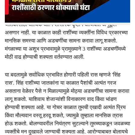
आहे. मंगळ हा अग्नी तत्वाचा कारक ग्रह मानला जात असल्यामुळे
त्याचे हे राशी परिवर्तन अनेक राशींसाठी अत्यंत महत्त्वाचे ठरणार
आहे. मात्र, ज्योतिषीय गणनेनुसार मंगळाचे हे गोचर काही राशींच्या
जातकांसाठी आर्थिक आणि शारीरिक दृष्टीने अजिबात अनुकूल
असणार नाही. या काळात काही राशींच्या व्यक्तींना विविध प्रकारच्या
मानसिक समस्या आणि अडचणींचा सामना करावा लागू शकतो.
मंगळाच्या या अशुभ प्रभावामुळे प्रामुख्याने 3 राशींच्या अडचणींमध्ये
मोठी वाढ होण्याची शक्यता वर्तवण्यात आली.
या बदलामुळे सर्वाधिक प्रभावित होणारी पहिली रास म्हणजे 'सिंह
रास'. सिंह राशीच्या जातकांना या काळात पैशांची अत्यंत गरज
असताना वेळेवर पैसे न मिळाल्यामुळे मोठ्या अडचणींचा सामना करावा
लागू शकतो. याशिवाय शेजाऱ्यांशी विनाकारण वाद किंवा भांडण
होण्याची शक्यता आहे. या गोचर काळात तुमची एखादी अत्यंत प्रिय
किंवा मौल्यवान वस्तू हरवू शकते, ज्यामुळे तुम्हाला मानसिक त्रास
होऊ शकतो. बोलण्यावरील नियंत्रण सुटल्याने तुमच्याकडून जवळच्या
व्यक्तीचे मन दुखावले जाण्याची शक्यता आहे. आरोग्याबाबत बोलायचे