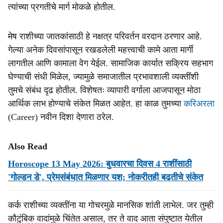
त्यांच्या प्रगतीचे मार्ग मोकळे होतील.
मेष राशीच्या जातकांसाठी हे नक्षत्र परिवर्तन वरदान ठरणार आहे.
गेल्या अनेक दिवसांपासून रखडलेली महत्त्वाची कामे आता मार्गी
लागतील आणि कामाला वेग येईल. सामाजिक कार्यात सक्रिय सहभाग
घेण्याची संधी मिळेल, ज्यामुळे समाजातील प्रभावशाली व्यक्तींशी
तुमचे संबंध दृढ होतील. विशेषतः व्यापारी वर्गाला आजपासून मोठा
आर्थिक लाभ होण्याचे संकेत मिळत आहेत. हा काळ तुमच्या
करिअरला
(Career) नवीन दिशा देणारा ठरेल.
Also Read
Horoscope 13 May 2026: बुधवारचा दिवस 4 राशींसाठी
'गोल्डन डे', प्रेमसंबंधात मिळणार यश; नोकरीतही बढतीचे संकेत
कर्क राशीच्या व्यक्तींना या गोचरमुळे मानसिक शांती लाभेल. जर तुम्ही
कौटुंबिक वादांमुळे चिंतेत असाल, तर ते वाद आता संपुष्टात येतील