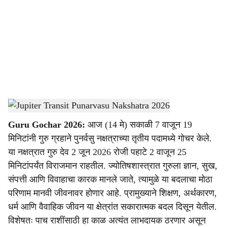
c
i
a
l
s
Guru Gochar 2026
-
Dainik Gomantak
h
Guru Gochar 2026:
आज (14 मे) सकाळी 7 वाजून 19
a
मिनिटांनी गुरु ग्रहाने पुनर्वसु नक्षत्राच्या तृतीय पदामध्ये गोचर केले.
r
या नक्षत्रात गुरु देव 2 जून 2026 रोजी पहाटे 2 वाजून 25
मिनिटांपर्यंत विराजमान राहतील. ज्योतिषशास्त्रात गुरुला ज्ञान, सुख,
e
संपत्ती आणि विवाहाचा कारक मानले जाते, त्यामुळे या बदलाचा मोठा
परिणाम मानवी जीवनावर होणार आहे. प्रामुख्याने शिक्षण, अर्थकारण,
धर्म आणि वैवाहिक जीवन या क्षेत्रांत सकारात्मक बदल दिसून येतील.
विशेषतः पाच राशींसाठी हा काळ अत्यंत लाभदायक ठरणार असून