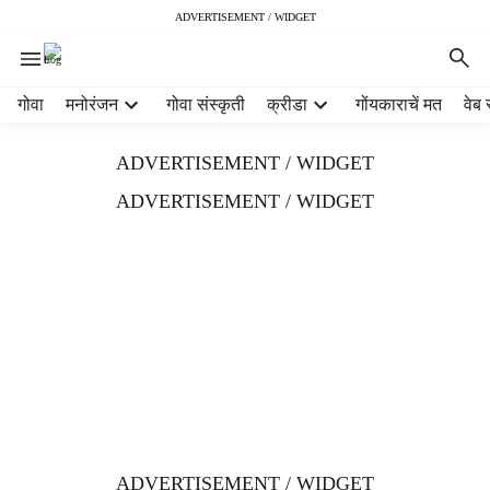
ADVERTISEMENT / WIDGET
H
गोवा
मनोरंजन
गोवा संस्कृती
क्रीडा
गोंयकाराचें मत
वेब 
e
a
ADVERTISEMENT / WIDGET
d
e
ADVERTISEMENT / WIDGET
r
m
e
n
u
i
t
e
m
s
ADVERTISEMENT / WIDGET