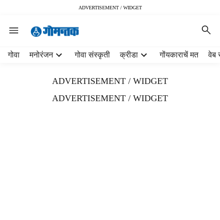
ADVERTISEMENT / WIDGET
H
गोवा
मनोरंजन
गोवा संस्कृती
क्रीडा
गोंयकाराचें मत
वेब 
e
a
ADVERTISEMENT / WIDGET
d
e
ADVERTISEMENT / WIDGET
r
m
e
n
u
i
t
e
m
s